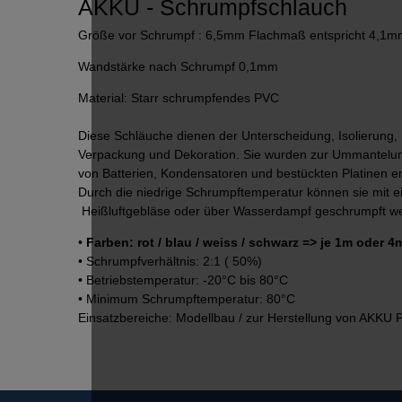
AKKU - Schrumpfschlauch
Größe vor Schrumpf : 6,5mm Flachmaß entspricht 4,1
Wandstärke nach Schrumpf 0,1mm
Material: Starr schrumpfendes PVC
Diese Schläuche dienen der Unterscheidung, Isolierung,
Verpackung und Dekoration. Sie wurden zur Ummantelu
von Batterien, Kondensatoren und bestückten Platinen en
Durch die niedrige Schrumpftemperatur können sie mit 
Heißluftgebläse oder über Wasserdampf geschrumpft w
•
Farben: rot / blau / weiss / schwarz => je 1m oder 4
• Schrumpfverhältnis: 2:1 ( 50%)
• Betriebstemperatur: -20°C bis 80°C
• Minimum Schrumpftemperatur: 80°C
Einsatzbereiche: Modellbau / zur Herstellung von AKKU 