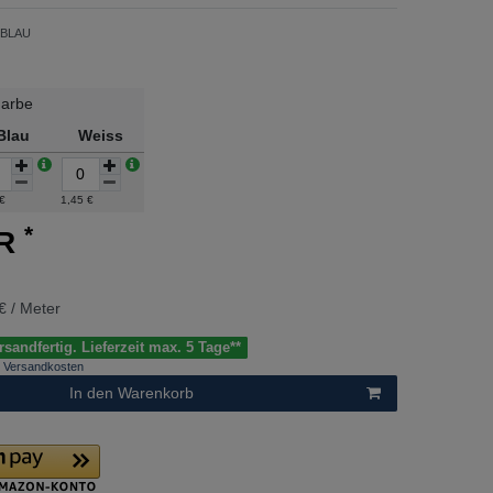
-BLAU
arbe
Blau
Weiss
 €
1,45 €
*
UR
€ / Meter
sandfertig. Lieferzeit max. 5 Tage**
Versandkosten
In den Warenkorb