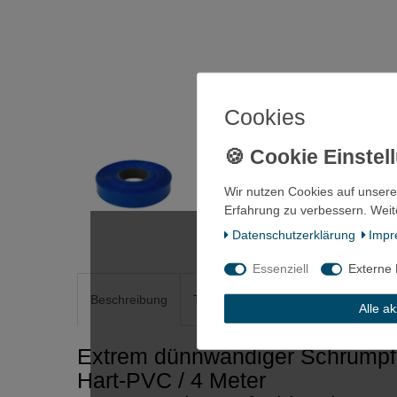
Cookies
Wir nutzen Cookies auf unsere
Erfahrung zu verbessern. Weit
Daten­schutz­erklärung
Impr
Essenziell
Externe
Beschreibung
Technische Daten
Weitere Detai
Alle a
Extrem dünnwandiger Schrump
Hart-PVC / 4 Meter