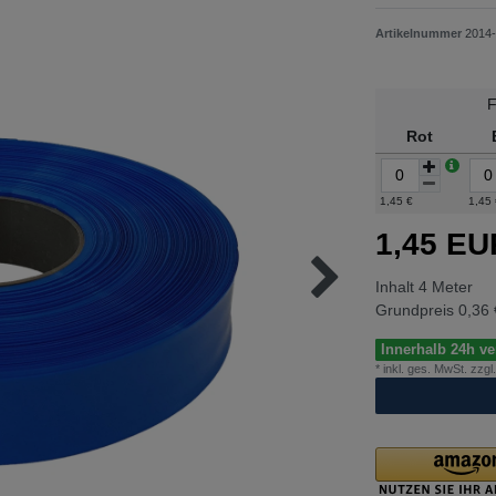
Artikelnummer
2014
F
Rot
1,45 €
1,45
1,45 E
Inhalt
4
Meter
Grundpreis
0,36 
Innerhalb 24h ver
* inkl. ges. MwSt. zzgl.