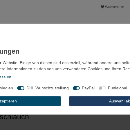
Wunschliste
r Website. Einige von diesen sind essenziell, während andere uns helf
ere Informationen zu den von uns verwendeten Cookies und Ihren Recht
essum
 Medien
DHL Wunschzustellung
PayPal
Funktional
ls
Fragen?
Zubehör
kzeptieren
Auswahl ak
fschlauch