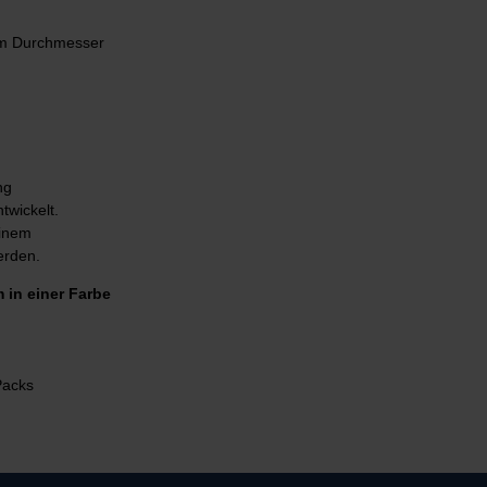
mm Durchmesser
ng
twickelt.
einem
erden.
m in einer Farbe
Packs