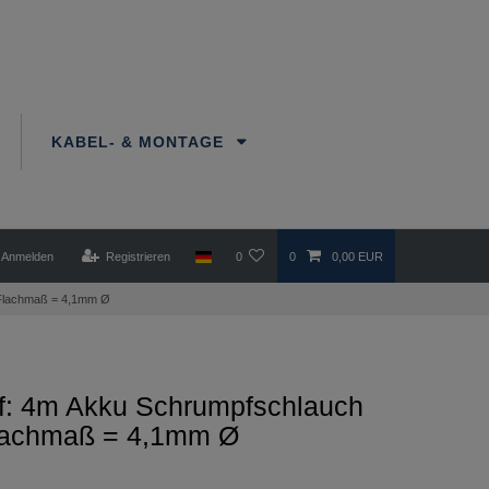
KABEL- & MONTAGE
Anmelden
Registrieren
0
0
0,00 EUR
Flachmaß = 4,1mm Ø
f: 4m Akku Schrumpfschlauch
lachmaß = 4,1mm Ø