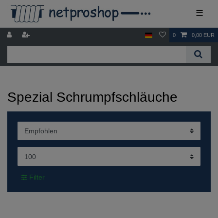
☰
0
0,00 EUR
Spezial Schrumpfschläuche
Filter