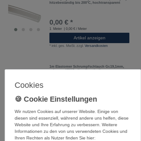
hitzebeständig bis 200°C, hochtransparent
0,00 € *
1
Meter
| 0,00 € / Meter
Artikel anzeigen
*
inkl. ges. MwSt.
zzgl.
Versandkosten
1m Elastomer Schrumpfschlauch Gr.19,1mm,
schwarz, 150°C, dieselbeständig
Cookies
8,49 € *
UVP 9,30 €
1
Meter
| 8,49 € / Meter
In den Warenkorb
Wir nutzen Cookies auf unserer Website. Einige von
*
inkl. ges. MwSt.
zzgl.
Versandkosten
diesen sind essenziell, während andere uns helfen, diese
Website und Ihre Erfahrung zu verbessern. Weitere
Informationen zu den von uns verwendeten Cookies und
2m Hot-Melt-Kleber Schmelzkleber, Band 50mm
Ihren Rechten als Nutzer finden Sie hier:
breit