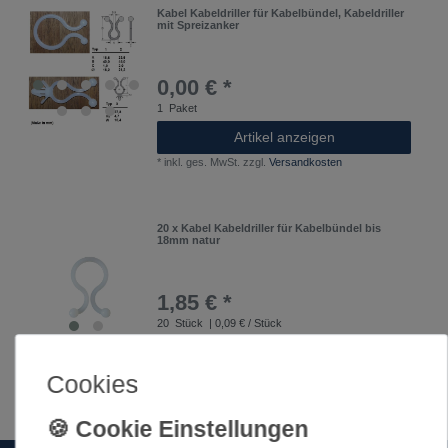
Kabel Kabeldriller für Kabelbündel, Kabeldriller
mit Spreizanker
0,00 € *
1
Paket
Artikel anzeigen
*
inkl. ges. MwSt.
zzgl.
Versandkosten
20 x Kabel Kabeldriller für Kabelbündel bis
18mm natur
1,85 € *
20
Stück
| 0,09 € / Stück
In den Warenkorb
Cookies
*
inkl. ges. MwSt.
zzgl.
Versandkosten