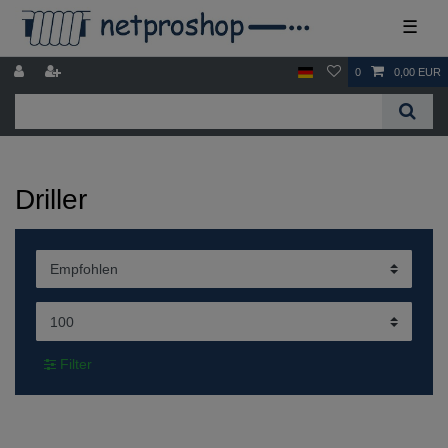
☰
0
0,00 EUR
Driller
Filter