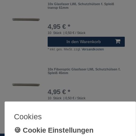
10x Glasfaser LWL Schutzhülsen f. Spleiß
transp 61mm
4,95 € *
10
Stück
| 0,50 € / Stück
In den Warenkorb
*
inkl. ges. MwSt.
zzgl.
Versandkosten
10x Fiberoptic Glasfaser LWL Schutzhülsen f.
Spleiß 45mm
4,95 € *
10
Stück
| 0,50 € / Stück
In den Warenkorb
Cookies
*
inkl. ges. MwSt.
zzgl.
Versandkosten