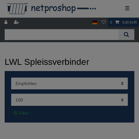
☰
0
0,00 EUR
LWL Spleissverbinder
Filter