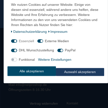
Wir nutzen Cookies auf unserer Website. Einige von
diesen sind essenziell, während andere uns helfen, diese
AGB
Website und Ihre Erfahrung zu verbessern. Weitere
Impressum
Informationen zu den von uns verwendeten Cookies und
Kontakt
Ihren Rechten als Nutzer finden Sie hier:
Datenschutzbestimmungen
Daten­schutz­erklärung
Impressum
Login
Essenziell
Externe Medien
Zahlungsarten
DHL Wunschzustellung
PayPal
Versandkosten
Widerrufsrecht
Funktional
Weitere Einstellungen
Alle akzeptieren
Auswahl akzeptieren
Tel 0911 – 5405162
Fax 0911 – 577597
Mail info@netproshop.de
Öffnungszeiten 8-16.30 Uhr
Kontakt
Vertrag widerrufen