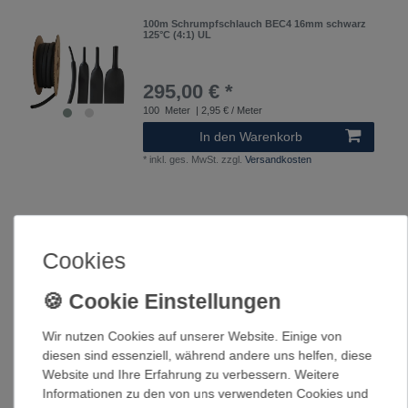
100m Schrumpfschlauch BEC4 16mm schwarz
125°C (4:1) UL
295,00 € *
100
Meter
| 2,95 € / Meter
In den Warenkorb
*
inkl. ges. MwSt.
zzgl.
Versandkosten
100m Schrumpfschlauch BEC4 12mm schwarz
125°C (4:1) UL
Cookies
265,00 € *
100
Meter
| 2,65 € / Meter
In den Warenkorb
Wir nutzen Cookies auf unserer Website. Einige von
diesen sind essenziell, während andere uns helfen, diese
*
inkl. ges. MwSt.
zzgl.
Versandkosten
Website und Ihre Erfahrung zu verbessern. Weitere
Informationen zu den von uns verwendeten Cookies und