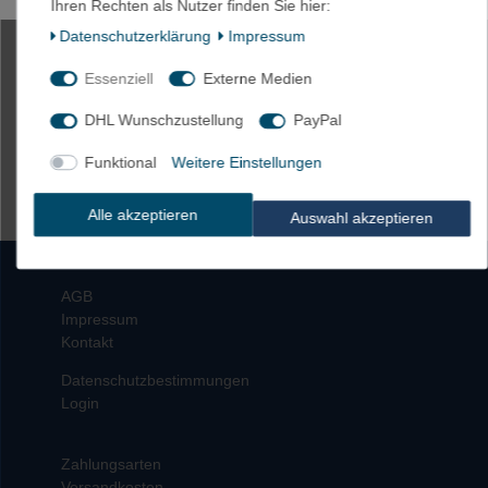
Ihren Rechten als Nutzer finden Sie hier:
100m Schrumpfschlauch BEC4 8mm schwarz
125°C (4:1) UL
Daten­schutz­erklärung
Impressum
Essenziell
Externe Medien
175,00 € *
100
Meter
| 1,75 € / Meter
DHL Wunschzustellung
PayPal
In den Warenkorb
Funktional
Weitere Einstellungen
*
inkl. ges. MwSt.
zzgl.
Versandkosten
Alle akzeptieren
Auswahl akzeptieren
AGB
Impressum
Kontakt
Datenschutzbestimmungen
Login
Zahlungsarten
Versandkosten