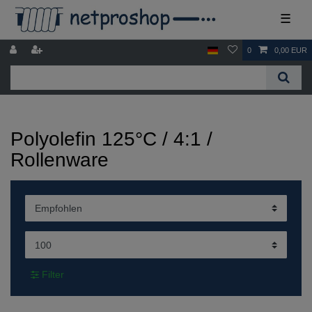
☰
0
0,00 EUR
Polyolefin 125°C / 4:1 /
Rollenware
Filter