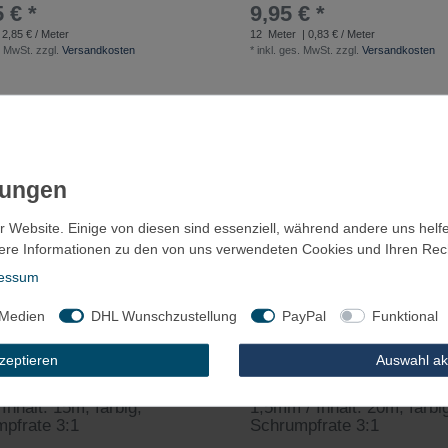
 € *
9,95 € *
 2,85 € / Meter
12
Meter
| 0,83 € / Meter
. MwSt.
zzgl.
Versandkosten
*
inkl. ges. MwSt.
zzgl.
Versandkosten
r Website. Einige von diesen sind essenziell, während andere uns helf
ere Informationen zu den von uns verwendeten Cookies und Ihren Recht
essum
 Medien
DHL Wunschzustellung
PayPal
Funktional
kzeptieren
Auswahl ak
pfschlauch in Minibox
Schrumpfschlauch in Mini
Inhalt: 15m, farbig,
1,5mm / Inhalt: 20m, farbi
pfrate 3:1
Schrumpfrate 3:1