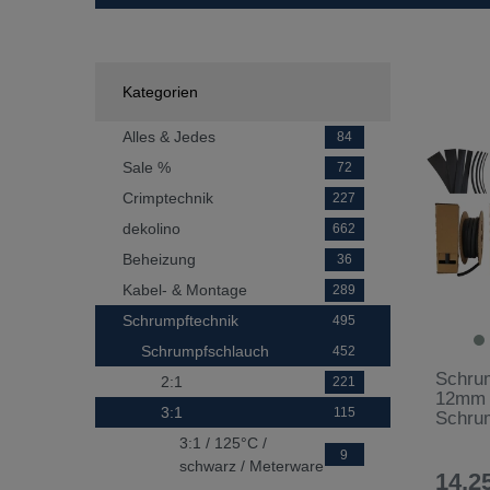
Kategorien
Alles & Jedes
84
Sale %
72
Crimptechnik
227
dekolino
662
Beheizung
36
Kabel- & Montage
289
Schrumpftechnik
495
Schrumpfschlauch
452
Schrum
2:1
221
12mm /
3:1
115
Schrum
3:1 / 125°C /
9
schwarz / Meterware
14,25