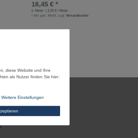
16,45 € *
5
Meter
| 3,29 € / Meter
*
inkl. ges. MwSt.
zzgl.
Versandkosten
en, diese Website und Ihre
en als Nutzer finden Sie hier:
Weitere Einstellungen
zeptieren
box
g,