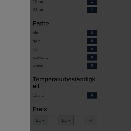
12mm
1
24mm
1
Farbe
blau
8
gelb
8
rot
8
schwarz
8
weiss
8
Temperaturbeständigk
eit
135°C
8
Preis
EUR
EUR