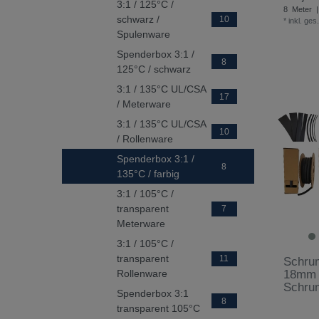
3:1 / 125°C /
8
Meter
|
schwarz /
10
*
inkl. ges
Spulenware
Spenderbox 3:1 /
8
125°C / schwarz
3:1 / 135°C UL/CSA
17
/ Meterware
3:1 / 135°C UL/CSA
10
/ Rollenware
Spenderbox 3:1 /
8
135°C / farbig
3:1 / 105°C /
transparent
7
Meterware
3:1 / 105°C /
transparent
11
Schrum
Rollenware
18mm /
Schrum
Spenderbox 3:1
8
transparent 105°C