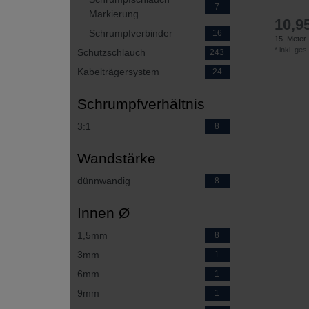
7
Markierung
10,95
Schrumpfverbinder
16
15
Meter
*
inkl. ges
Schutzschlauch
243
Kabelträgersystem
24
Schrumpfverhältnis
3:1
8
Wandstärke
dünnwandig
8
Innen Ø
1,5mm
8
3mm
1
6mm
1
9mm
1