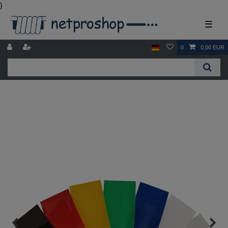
}
☰
0
0,00 EUR