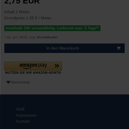
2,75 EUR
Inhalt
2
Meter
Grundpreis
1,38 € / Meter
Innerhalb 24h versandfertig. Lieferzeit max. 5 Tage**
* inkl. ges. MwSt. zzgl.
Versandkosten
In den Warenkorb
Wunschliste
AGB
Impressum
Kontakt