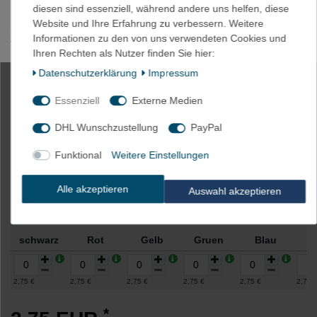
diesen sind essenziell, während andere uns helfen, diese
HINWEIS: Es könnte kleine Unterschiede zwischen der
Website und Ihre Erfahrung zu verbessern. Weitere
abgebildeten Farbe und der tatsächlichen Farbe geben aufgrund
Informationen zu den von uns verwendeten Cookies und
von Lichteinfall, Helligkeit des Monitors, Kontrasteinstellung etc.
Ihren Rechten als Nutzer finden Sie hier:
Daten­schutz­erklärung
Impressum
2m Akku Schrumpfschlauch 80mm
Essenziell
Externe Medien
Flachmaß = 50,9mm Ø
DHL Wunschzustellung
PayPal
Funktional
Weitere Einstellungen
Artikelnummer
2021
Alle akzeptieren
Auswahl akzeptieren
Farbe
schwarz
Rot
Gelb
Gruen
Blau
W
2,75 €
2,75 €
2,75 €
2,75 €
2,75 €
2,75 
*