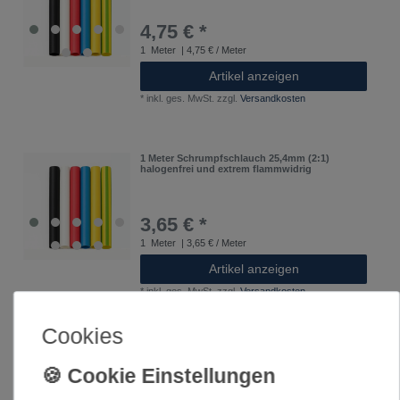
4,75 € *
1
Meter
| 4,75 € / Meter
Artikel anzeigen
*
inkl. ges. MwSt.
zzgl.
Versandkosten
1 Meter Schrumpfschlauch 25,4mm (2:1)
halogenfrei und extrem flammwidrig
3,65 € *
1
Meter
| 3,65 € / Meter
Artikel anzeigen
*
inkl. ges. MwSt.
zzgl.
Versandkosten
Cookies
1 Meter Schrumpfschlauch 6,4mm (2:1)
halogenfrei und extrem flammwidrig