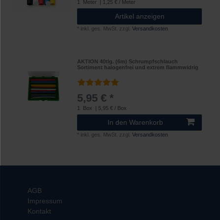
1
Meter
| 1,25 € / Meter
Artikel anzeigen
*
inkl. ges. MwSt.
zzgl.
Versandkosten
AKTION 40tlg. (6m) Schrumpfschlauch
Sortiment halogenfrei und extrem flammwidrig
5,95 € *
1
Box
| 5,95 € / Box
In den Warenkorb
*
inkl. ges. MwSt.
zzgl.
Versandkosten
AGB
Impressum
Kontakt