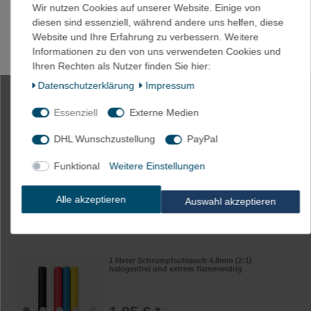
Wir nutzen Cookies auf unserer Website. Einige von
2,05 € *
diesen sind essenziell, während andere uns helfen, diese
1
Meter
| 2,05 € / Meter
Website und Ihre Erfahrung zu verbessern. Weitere
Artikel anzeigen
Informationen zu den von uns verwendeten Cookies und
*
inkl. ges. MwSt.
zzgl.
Versandkosten
Ihren Rechten als Nutzer finden Sie hier:
Daten­schutz­erklärung
Impressum
1 Meter Schrumpfschlauch 3,2mm (2:1)
Essenziell
Externe Medien
halogenfrei und extrem flammwidrig
DHL Wunschzustellung
PayPal
1,65 € *
Funktional
Weitere Einstellungen
1
Meter
| 1,65 € / Meter
Artikel anzeigen
Alle akzeptieren
Auswahl akzeptieren
*
inkl. ges. MwSt.
zzgl.
Versandkosten
1 Meter Schrumpfschlauch 4,8mm (2:1)
halogenfrei und extrem flammwidrig