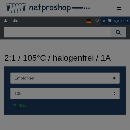
☰
0
0,00 EUR
2:1 / 105°C / halogenfrei / 1A
Filter