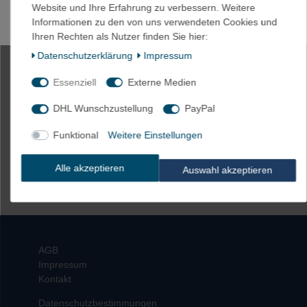
Website und Ihre Erfahrung zu verbessern. Weitere
Artikel anzeigen
Informationen zu den von uns verwendeten Cookies und
Ihren Rechten als Nutzer finden Sie hier:
*
inkl. ges. MwSt.
zzgl.
Versandkosten
Daten­schutz­erklärung
Impressum
Essenziell
Externe Medien
Lampensockel-Adapter verschiedene Größen
DHL Wunschzustellung
PayPal
2,95 € *
Funktional
Weitere Einstellungen
Artikel anzeigen
Alle akzeptieren
Auswahl akzeptieren
*
inkl. ges. MwSt.
zzgl.
Versandkosten
AGB
Impressum
Kontakt
Datenschutzbestimmungen