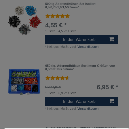
500tlg Aderendhülsen Set isoliert
0,5/0,75/1,0/1,5/2,5mm²
4,55 € *
1
Satz
| 4,55 € / Satz
In den Warenkorb
*
inkl. ges. MwSt.
zzgl.
Versandkosten
650 tlg. Aderendhülsen Sortiment Größen von
0,5mm² bis 6,0mm²
6,95 € *
UVP 7,95 €
1
Satz
| 6,95 € / Satz
In den Warenkorb
*
inkl. ges. MwSt.
zzgl.
Versandkosten
310 tlg. Flachstecker + Hülsen + Stoßverbinder