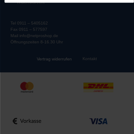
Widerrufsrecht
Tel 0911 – 5405162
Fax 0911 – 577597
Mail info@netproshop.de
Öffnungszeiten 8-16.30 Uhr
Kontakt
Vertrag widerrufen