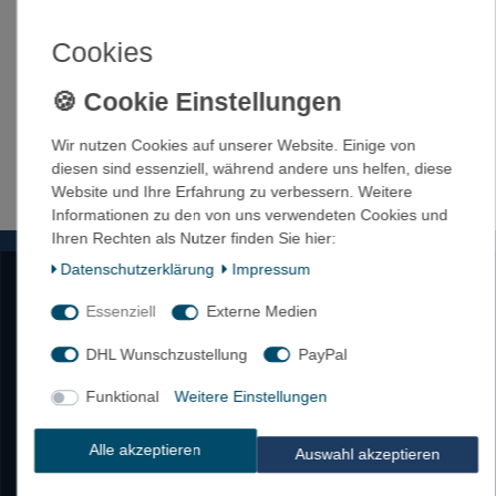
Sortiment
Cookies
22,95 € *
1
Satz
| 22,95 € / Satz
In den Warenkorb
Wir nutzen Cookies auf unserer Website. Einige von
*
inkl. ges. MwSt.
zzgl.
Versandkosten
diesen sind essenziell, während andere uns helfen, diese
Website und Ihre Erfahrung zu verbessern. Weitere
Informationen zu den von uns verwendeten Cookies und
Ihren Rechten als Nutzer finden Sie hier:
Daten­schutz­erklärung
Impressum
AGB
Impressum
Essenziell
Externe Medien
Kontakt
DHL Wunschzustellung
PayPal
Datenschutzbestimmungen
Login
Funktional
Weitere Einstellungen
Alle akzeptieren
Auswahl akzeptieren
Zahlungsarten
Versandkosten