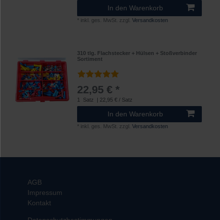
In den Warenkorb
*
inkl. ges. MwSt.
zzgl.
Versandkosten
310 tlg. Flachstecker + Hülsen + Stoßverbinder
Sortiment
22,95 € *
1
Satz
| 22,95 € / Satz
In den Warenkorb
*
inkl. ges. MwSt.
zzgl.
Versandkosten
AGB
Impressum
Kontakt
Datenschutzbestimmungen