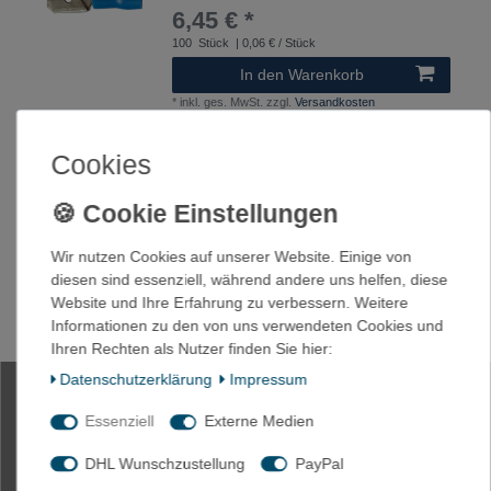
6,45 € *
100
Stück
| 0,06 € / Stück
In den Warenkorb
*
inkl. ges. MwSt.
zzgl.
Versandkosten
Cookies
100 x Flachstecker 2,5mm² - 4,8x0,8 blau
6,45 € *
Wir nutzen Cookies auf unserer Website. Einige von
diesen sind essenziell, während andere uns helfen, diese
100
Stück
| 0,06 € / Stück
Website und Ihre Erfahrung zu verbessern. Weitere
In den Warenkorb
Informationen zu den von uns verwendeten Cookies und
*
inkl. ges. MwSt.
zzgl.
Versandkosten
Ihren Rechten als Nutzer finden Sie hier:
Daten­schutz­erklärung
Impressum
100 x Flachstecker 2,5mm² - 6,3x0,8 blau
Essenziell
Externe Medien
DHL Wunschzustellung
PayPal