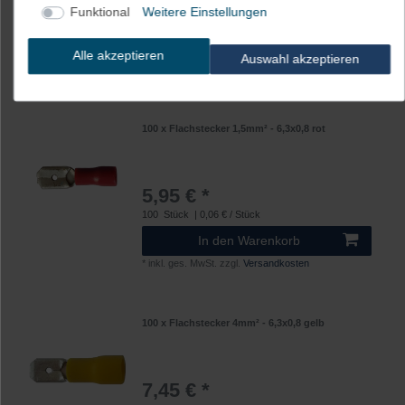
6,45 € *
Funktional
Weitere Einstellungen
100
Stück
| 0,06 € / Stück
In den Warenkorb
Alle akzeptieren
Auswahl akzeptieren
*
inkl. ges. MwSt.
zzgl.
Versandkosten
100 x Flachstecker 1,5mm² - 6,3x0,8 rot
5,95 € *
100
Stück
| 0,06 € / Stück
In den Warenkorb
*
inkl. ges. MwSt.
zzgl.
Versandkosten
100 x Flachstecker 4mm² - 6,3x0,8 gelb
7,45 € *