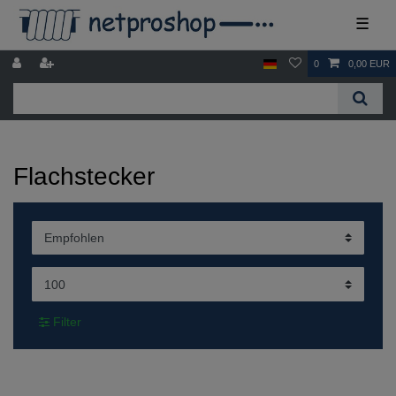
☰
0
0,00 EUR
Flachstecker
Filter