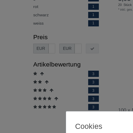
20
Stück
rot
1
*
inkl. ges
schwarz
1
weiss
1
Preis
EUR
EUR
Artikelbewertung
3
3
3
3
3
100 x 
mm
Cookies
UVP 7,65 