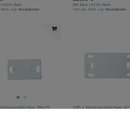
| 0,20 € / Stück
100
Stück
| 0,13 € / Stück
. MwSt.
zzgl.
Versandkosten
*
inkl. ges. MwSt.
zzgl.
Versandkosten
Markierplättchen 26x15
100 x Markierplättchen 42
mm
6,45 € *
6,
€
UVP 7,95 €