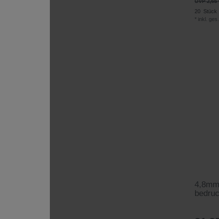
UVP 2,65 
20
Stück
*
inkl. ges
4,8mm 
bedru