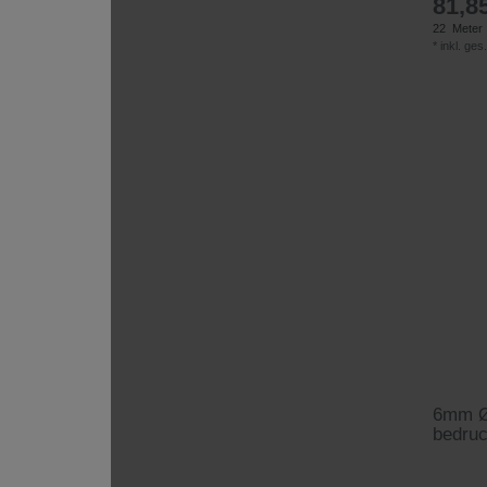
81,85
22
Meter
*
inkl. ges
6mm Ø 
bedru