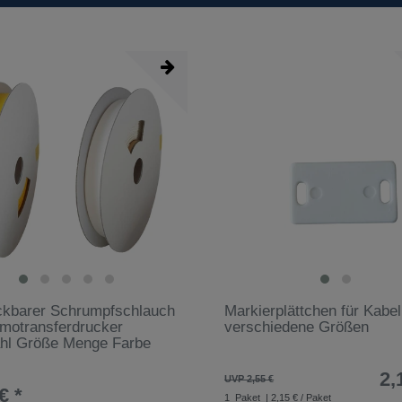
ckbarer Schrumpfschlauch
Markierplättchen für Kabel
rmotransferdrucker
verschiedene Größen
hl Größe Menge Farbe
2,
UVP 2,55 €
€ *
1
Paket
| 2,15 € / Paket