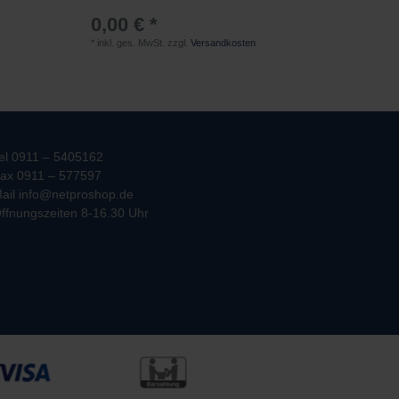
0,00 € *
*
inkl. ges. MwSt.
zzgl.
Versandkosten
el 0911 – 5405162
ax 0911 – 577597
ail info@netproshop.de
ffnungszeiten 8-16.30 Uhr