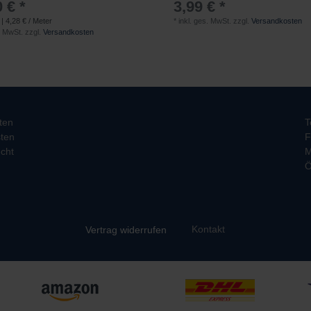
 € *
3,99 € *
| 4,28 € / Meter
*
inkl. ges. MwSt.
zzgl.
Versandkosten
. MwSt.
zzgl.
Versandkosten
ten
T
ten
F
cht
M
Ö
Kontakt
Vertrag widerrufen