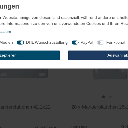
k
| 0,06 € / Stück
100
Stück
| 0,07 € / Stück
. MwSt.
zzgl.
Versandkosten
*
inkl. ges. MwSt.
zzgl.
Versandkosten
r Website. Einige von diesen sind essenziell, während andere uns helf
ere Informationen zu den von uns verwendeten Cookies und Ihren Recht
essum
 Medien
DHL Wunschzustellung
PayPal
Funktional
kzeptieren
Auswahl ak
arkierplättchen 42,2x21
20 x Markierplättchen 26
2,
UVP 2,55 €