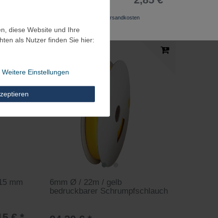
20
Stück
| 0,14 € / Stück
*
inkl. ges. MwSt.
zzgl.
Versandkosten
en, diese Website und Ihre
en als Nutzer finden Sie hier:
Weitere Einstellungen
zeptieren
x15 mm
6mm Ø / 22m / gelb
bedruckbarer Schrumpfschlauch
15 € *