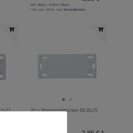
100
Stück
| 0,09 € / Stück
*
inkl. ges. MwSt.
zzgl.
Versandkosten
,2x21
20 x Markierplättchen 60,8x25
mm
75 € *
2,85 € *
UVP 3,35 €