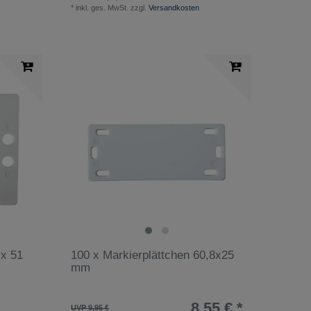
*
inkl. ges. MwSt.
zzgl.
Versandkosten
 x 51
100 x Markierplättchen 60,8x25
mm
8,55 € *
UVP 9,95 €