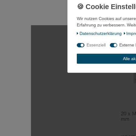
100
Stüc
*
inkl. ges
Wir nutzen Cookies auf unsere
Erfahrung zu verbessern. Weit
Daten­schutz­erklärung
Impr
Essenziell
Externe
Alle a
20 x M
mm