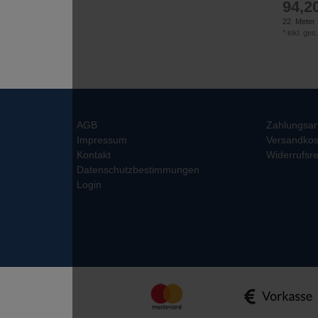
94,20
22
Meter
*
inkl. ges
AGB
Zahlungsar
Impressum
Versandkos
Kontakt
Widerrufsre
Datenschutzbestimmungen
Login