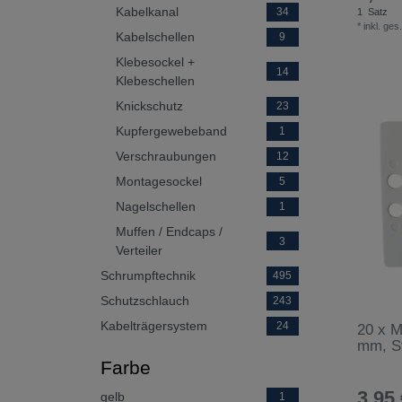
Kabelkanal
34
1
Satz
*
inkl. ges
Kabelschellen
9
Klebesockel +
14
Klebeschellen
Knickschutz
23
Kupfergewebeband
1
Verschraubungen
12
Montagesockel
5
Nagelschellen
1
Muffen / Endcaps /
3
Verteiler
Schrumpftechnik
495
Schutzschlauch
243
Kabelträgersystem
24
20 x M
mm, S
Farbe
3,95 
gelb
1