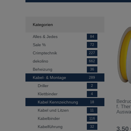
Kategorien
Alles & Jedes
84
Sale %
72
Crimptechnik
227
dekolino
662
Beheizung
36
Kabel- & Montage
289
Driller
2
Klettbinder
4
Bedru
Kabel Kennzeichnung
18
f. The
Kabel und Litzen
11
Auswa
Kabelbinder
116
Kabelführung
32
3,50 