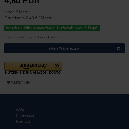
4,80 EUR
Inhalt
2
Meter
Grundpreis
2,40 € / Meter
Innerhalb 24h versandfertig. Lieferzeit max. 5 Tage**
* inkl. ges. MwSt. zzgl.
Versandkosten
In den Warenkorb
Wunschliste
AGB
Impressum
Kontakt