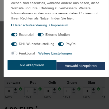
diesen sind essenziell, während andere uns helfen, diese
HINWEIS: Es könnte kleine Unterschiede zwischen der
Website und Ihre Erfahrung zu verbessern. Weitere
abgebildeten Farbe und der tatsächlichen Farbe geben aufgrund
Informationen zu den von uns verwendeten Cookies und
von Lichteinfall, Helligkeit des Monitors, Kontrasteinstellung etc.
Ihren Rechten als Nutzer finden Sie hier:
Daten­schutz­erklärung
Impressum
2m Akku Schrumpfschlauch 170mm
Essenziell
Externe Medien
Flachmaß = 108mm Ø
DHL Wunschzustellung
PayPal
Funktional
Weitere Einstellungen
Artikelnummer
2027-gelb
Alle akzeptieren
Auswahl akzeptieren
Farbe
schwarz
Rot
Gelb
Gruen
Blau
W
4,80 €
4,80 €
4,80 €
4,80 €
4,80 €
4,80 
*