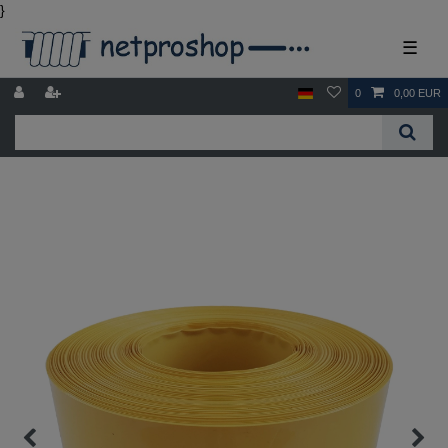
}
☰
0
0,00 EUR