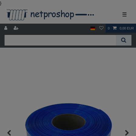
}
☰
0
0,00 EUR