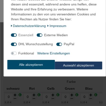
diesen sind essenziell, während andere uns helfen, diese
*Abbildung ähnlich
Website und Ihre Erfahrung zu verbessern. Weitere
HINWEIS: Es könnte kleine Unterschiede zwischen der
Informationen zu den von uns verwendeten Cookies und
abgebildeten Farbe und der tatsächlichen Farbe geben aufgrund
Ihren Rechten als Nutzer finden Sie hier:
von Lichteinfall, Helligkeit des Monitors, Kontrasteinstellung etc.
Daten­schutz­erklärung
Impressum
Essenziell
Externe Medien
2m Akku Schrumpfschlauch 100mm
DHL Wunschzustellung
PayPal
Flachmaß = 64mm Ø
Funktional
Weitere Einstellungen
Alle akzeptieren
Auswahl akzeptieren
Artikelnummer
2023-BLAU
Farbe
schwarz
Rot
Gelb
Gruen
Blau
W
3,15 €
3,15 €
3,15 €
3,15 €
3,15 €
3,15 