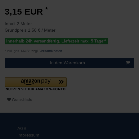
*
3,15 EUR
Inhalt
2
Meter
Grundpreis
1,58 € / Meter
Innerhalb 24h versandfertig. Lieferzeit max. 5 Tage**
* inkl. ges. MwSt. zzgl.
Versandkosten
In den Warenkorb
Wunschliste
AGB
Impressum