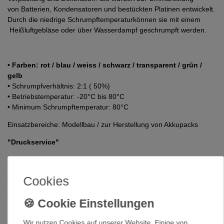
von Batterien, Kondensatoren und bestückten Platinen entwickelt.
Durch die niedrige Schrumpftemperaturkönnen sie mit einem
Heißluftgebläse oder über Wasserdampf geschrumpft werden.
•
Farben: rot / blau / weiss / schwarz / transparent / grün /
gelb
• Schrumpfverhältnis: 2:1 ( 50%)
• Betriebstemperatur: -20°C bis 80°C
• Minimum Schrumpftemperatur: 80°C
Einsatzbereiche: Modellbau / zur Herstellung von Akkupacks
"Druckservice"
Sie möchten Ihren Schrumpfschlauch bedrucken ?
Cookies
z.B. zur Markierung, mit Ihrem Logo oder einem Hinweistext ?
Wir bieten gerne an !
Mögliche Druckfarben sind : weiß / schwarz / blau / rot / grün
Wir nutzen Cookies auf unserer Website. Einige von