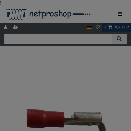
}
☰
0
0,00 EUR