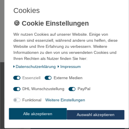
Cookies
100 x Flachstecker Verteiler
1,5mm²-6,3 rot
Wir nutzen Cookies auf unserer Website. Einige von
diesen sind essenziell, während andere uns helfen, diese
Website und Ihre Erfahrung zu verbessern. Weitere
Artikelnummer
1753-1,5/6,3
Informationen zu den von uns verwendeten Cookies und
Ihren Rechten als Nutzer finden Sie hier:
Daten­schutz­erklärung
Impressum
*
12,45 EUR
Essenziell
Externe Medien
Inhalt
100
Stück
DHL Wunschzustellung
PayPal
Grundpreis
0,12 € / Stück
Funktional
Weitere Einstellungen
Innerhalb 24h versandfertig. Lieferzeit max. 5 Tage**
* inkl. ges. MwSt. zzgl.
Versandkosten
Alle akzeptieren
Auswahl akzeptieren
In den Warenkorb