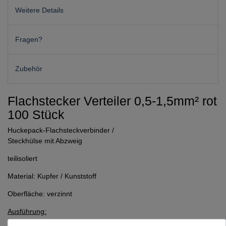
Weitere Details
Fragen?
Zubehör
Flachstecker Verteiler 0,5-1,5mm² rot
100 Stück
Huckepack-Flachsteckverbinder /
Steckhülse mit Abzweig
teilisoliert
Material: Kupfer / Kunststoff
Oberfläche: verzinnt
Ausführung:
1,5mm² - 6,3mm rot