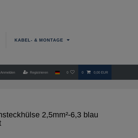
KABEL- & MONTAGE
Anmelden
Registrieren
0
0
0,00 EUR
hsteckhülse 2,5mm²-6,3 blau
t