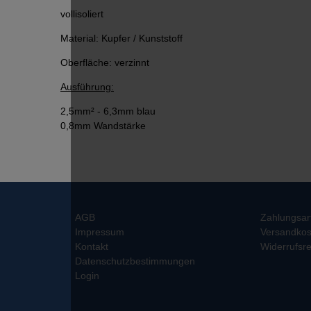
vollisoliert
Material: Kupfer / Kunststoff
Oberfläche: verzinnt
Ausführung:
2,5mm² - 6,3mm blau
0,8mm Wandstärke
AGB
Zahlungsar
Impressum
Versandkos
Kontakt
Widerrufsre
Datenschutzbestimmungen
Login