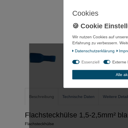
Cookies
Wir nutzen Cookies auf unsere
Erfahrung zu verbessern. Weit
Daten­schutz­erklärung
Impr
Essenziell
Externe
Alle a
Beschreibung
Technische Daten
Weitere Detai
Flachsteckhülse 1,5-2,5mm² bla
Flachsteckhülse