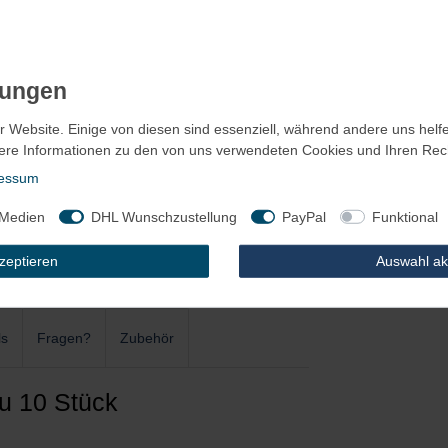
r Website. Einige von diesen sind essenziell, während andere uns helf
ere Informationen zu den von uns verwendeten Cookies und Ihren Recht
essum
 Medien
DHL Wunschzustellung
PayPal
Funktional
kzeptieren
Auswahl ak
ls
Fragen?
Zubehör
u 10 Stück