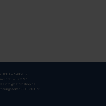
el 0911 – 5405162
ax 0911 – 577597
ail info@netproshop.de
ffnungszeiten 8-16.30 Uhr