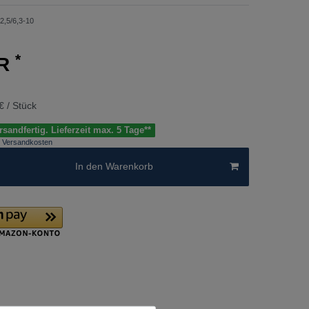
2,5/6,3-10
*
UR
€ / Stück
sandfertig. Lieferzeit max. 5 Tage**
Versandkosten
In den Warenkorb