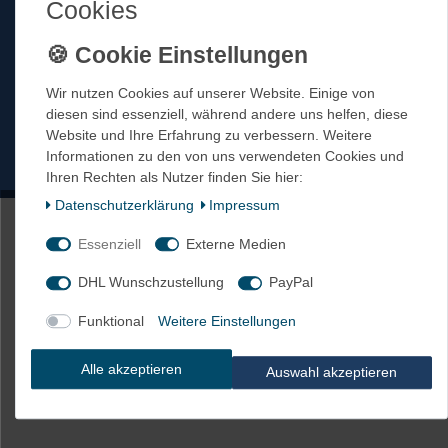
Cookies
Tel 0911 – 5405162
Fax 0911 – 577597
Mail info@netproshop.de
Wir nutzen Cookies auf unserer Website. Einige von
Öffnungszeiten 8-16.30 Uhr
diesen sind essenziell, während andere uns helfen, diese
Website und Ihre Erfahrung zu verbessern. Weitere
Kontakt
Vertrag widerrufen
Informationen zu den von uns verwendeten Cookies und
Ihren Rechten als Nutzer finden Sie hier:
Daten­schutz­erklärung
Impressum
Essenziell
Externe Medien
DHL Wunschzustellung
PayPal
Funktional
Weitere Einstellungen
Alle akzeptieren
Auswahl akzeptieren