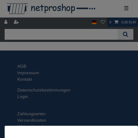
☰
0
0,00 EUR
AGB
Impressum
Kontakt
Datenschutzbestimmungen
Login
Zahlungsarten
Versandkosten
Widerrufsrecht