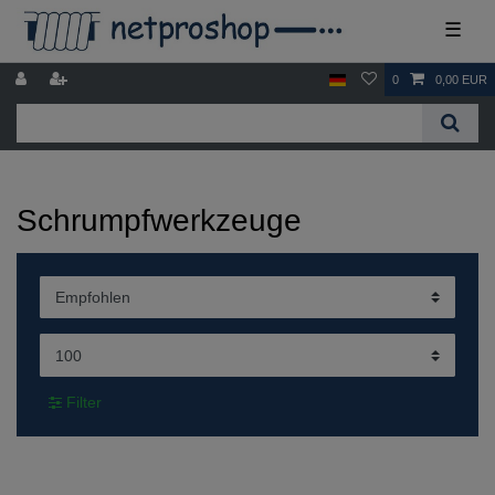
☰
0
0,00 EUR
Schrumpfwerkzeuge
Filter