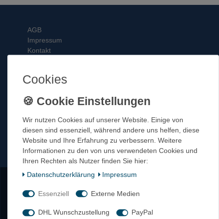
AGB
Impressum
Kontakt
Datenschutzbestimmungen
Cookies
Login
Zahlungsarten
Versandkosten
Wir nutzen Cookies auf unserer Website. Einige von
Widerrufsrecht
diesen sind essenziell, während andere uns helfen, diese
Website und Ihre Erfahrung zu verbessern. Weitere
Informationen zu den von uns verwendeten Cookies und
Tel 0911 – 5405162
Ihren Rechten als Nutzer finden Sie hier:
Fax 0911 – 577597
Daten­schutz­erklärung
Impressum
Mail info@netproshop.de
Öffnungszeiten 8-16.30 Uhr
Essenziell
Externe Medien
DHL Wunschzustellung
PayPal
Kontakt
Vertrag widerrufen