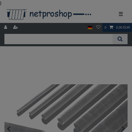
}
☰
0
0,00 EUR