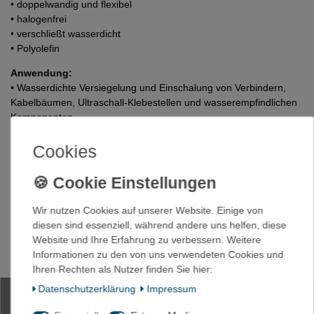
• doppelwandig und flexibel
• halogenfrei
• verschließt wasserdicht
• Polyolefin
Anwendung:
• Wasserdichte Versiegelung und Einschalung von Verbindern,
Kabelbäumen, Ultraschall-Klebestellen und wasserempfindlichen
Komponenten
• Wenn visuelle Prüfung benötigt wird
Cookies
Technische Daten:
• Schrumpfverhältnis: 4:1 ( 75%)
• Betriebstemperatur: -55°C bis 105°C
• Minimum Schrumpftemperatur: 110°C
Wir nutzen Cookies auf unserer Website. Einige von
• Durchschlagsfestigkeit: 30kV/mm
diesen sind essenziell, während andere uns helfen, diese
Website und Ihre Erfahrung zu verbessern. Weitere
Liefermaß: 0,6 Meter
Informationen zu den von uns verwendeten Cookies und
Ihren Rechten als Nutzer finden Sie hier:
Daten­schutz­erklärung
Impressum
0,6m Schrumpfschlauch mit Kleber