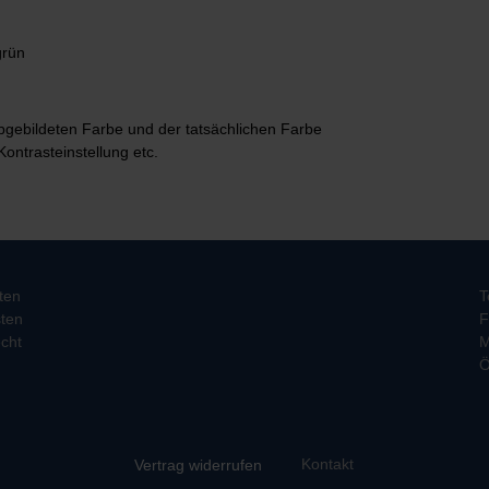
grün
bgebildeten Farbe und der tatsächlichen Farbe
Kontrasteinstellung etc.
ten
T
ten
F
cht
M
Ö
Kontakt
Vertrag widerrufen