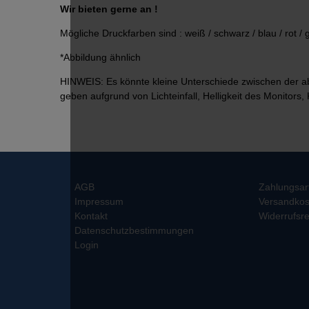
Wir bieten gerne an !
Mögliche Druckfarben sind : weiß / schwarz / blau / rot / 
*Abbildung ähnlich
HINWEIS: Es könnte kleine Unterschiede zwischen der a
geben aufgrund von Lichteinfall, Helligkeit des Monitors, 
AGB
Zahlungsar
Impressum
Versandkos
Kontakt
Widerrufsre
Datenschutzbestimmungen
Login