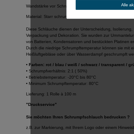
Alle a
Wandstärke vor Schrumpf 0,08mm
Material: Starr schrumpfendes PVC
Diese Schläuche dienen der Unterscheidung, Isolierung,
Verpackung und Dekoration. Sie wurden zur Ummantelu
von Batterien, Kondensatoren und bestückten Platinen en
Durch die niedrige Schrumpftemperatur können sie mit 
Heißluftgebläse oder über Wasserdampf geschrumpft we
•
Farben: rot / blau / weiß / schwarz / transparent / gr
• Schrumpfverhältnis: 2:1 ( 50%)
• Betriebstemperatur: -20°C bis 80°C
• Minimum Schrumpftemperatur: 80°C
Lieferung: 1 Rolle à 100 m
"Druckservice"
Sie möchten Ihren Schrumpfschlauch bedrucken ?
z.B. zur Markierung, mit Ihrem Logo oder einem Hinweist