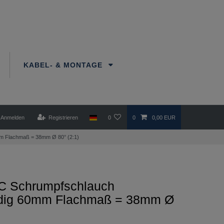
KABEL- & MONTAGE
Anmelden
Registrieren
0
0
0,00 EUR
 Flachmaß = 38mm Ø 80° (2:1)
 Schrumpfschlauch
dig 60mm Flachmaß = 38mm Ø