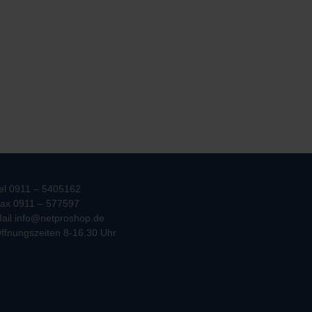
el 0911 – 5405162
ax 0911 – 577597
ail info@netproshop.de
ffnungszeiten 8-16.30 Uhr