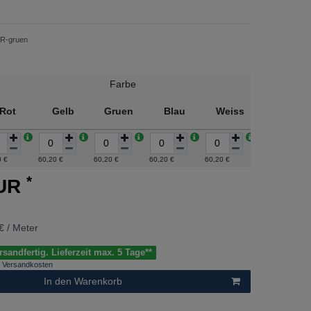
-R-gruen
Farbe
Transpare
Rot
Gelb
Gruen
Blau
Weiss
+
0 €
60,20 €
60,20 €
60,20 €
60,20 €
60,20 €
*
EUR
€ / Meter
sandfertig. Lieferzeit max. 5 Tage**
Versandkosten
In den Warenkorb