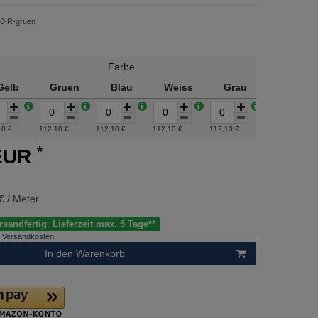
0-R-gruen
Farbe
Gelb
Gruen
Blau
Weiss
Grau
Braun
10 €
112,10 €
112,10 €
112,10 €
112,10 €
112,10 €
*
 EUR
€ / Meter
sandfertig. Lieferzeit max. 5 Tage**
Versandkosten
In den Warenkorb