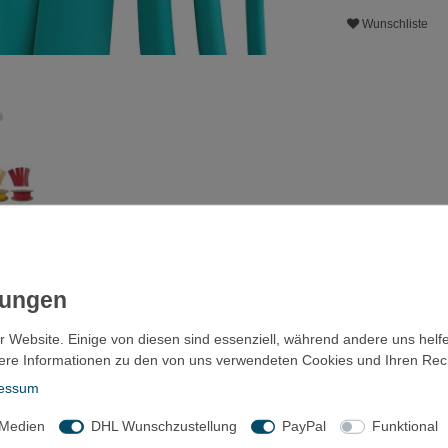
Wunschliste
ls
Fragen?
Zubehör
r Website. Einige von diesen sind essenziell, während andere uns helf
ere Informationen zu den von uns verwendeten Cookies und Ihren Recht
essum
olyolefin 125°C UL zert.
 Medien
DHL Wunschzustellung
PayPal
Funktional