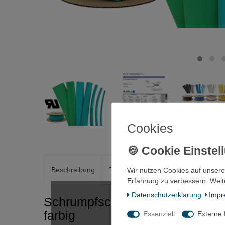
Cookies
Beschreibung
Technische Daten
Weitere Detai
Wir nutzen Cookies auf unsere
Erfahrung zu verbessern. Weit
Daten­schutz­erklärung
Impr
Schrumpfschlauch 50,7mm 2:1 P
farbig
Essenziell
Externe