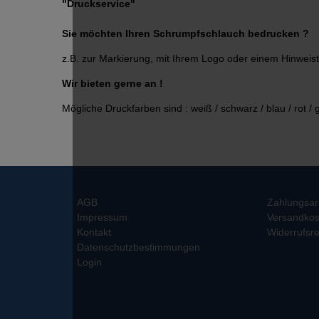
"Druckservice"
Sie möchten Ihren Schrumpfschlauch bedrucken ?
z.B. zur Markierung, mit Ihrem Logo oder einem Hinweist
Wir bieten gerne an !
Mögliche Druckfarben sind : weiß / schwarz / blau / rot / 
AGB
Zahlungsar
Impressum
Versandkos
Kontakt
Widerrufsre
Datenschutzbestimmungen
Login