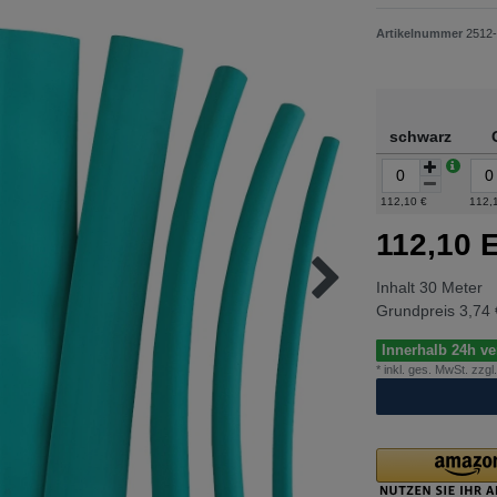
Artikelnummer
2512-
schwarz
112,10 €
112,
112,10
Inhalt
30
Meter
Grundpreis
3,74 
Innerhalb 24h ver
* inkl. ges. MwSt. zzgl.