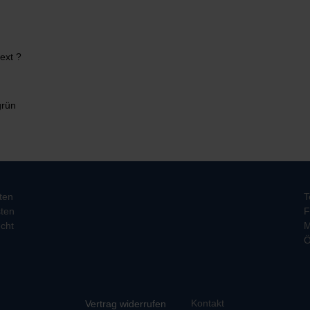
ext ?
grün
ten
T
ten
F
cht
M
Ö
Kontakt
Vertrag widerrufen