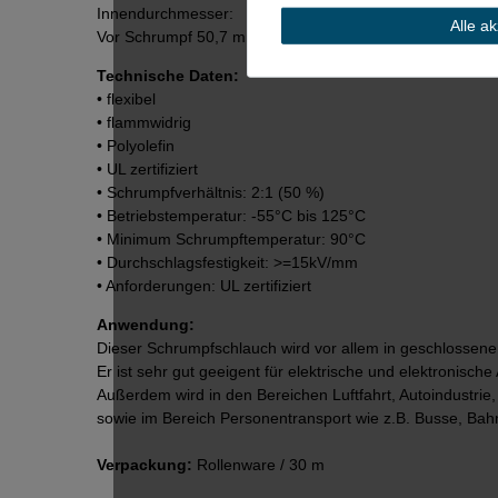
Innendurchmesser:
Alle a
Vor Schrumpf 50,7 mm / Nach Schrumpf 25,0 mm / Wan
Technische Daten:
• flexibel
• flammwidrig
• Polyolefin
• UL zertifiziert
• Schrumpfverhältnis: 2:1 (50 %)
• Betriebstemperatur: -55°C bis 125°C
• Minimum Schrumpftemperatur: 90°C
• Durchschlagsfestigkeit: >=15kV/mm
• Anforderungen: UL zertifiziert
Anwendung:
Dieser Schrumpfschlauch wird vor allem in geschlossene
Er ist sehr gut geeigent für elektrische und elektronisc
Außerdem wird in den Bereichen Luftfahrt, Autoindustri
sowie im Bereich Personentransport wie z.B. Busse, Bahn,
Verpackung:
Rollenware / 30 m