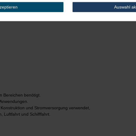
kzeptieren
Auswahl ak
dstärke 1,1mm
n Bereichen benötigt.
he Anwendungen.
e, Konstruktion und Stromversorgung verwendet,
 Luftfahrt und Schifffahrt.