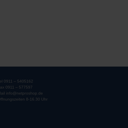
el 0911 – 5405162
ax 0911 – 577597
ail info@netproshop.de
ffnungszeiten 8-16.30 Uhr