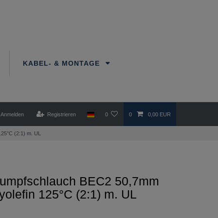
KABEL- & MONTAGE
Anmelden
Registrieren
0
0
0,00 EUR
25°C (2:1) m. UL
umpfschlauch BEC2 50,7mm
lyolefin 125°C (2:1) m. UL