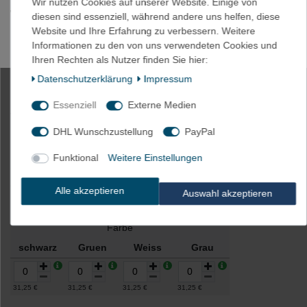
Wir nutzen Cookies auf unserer Website. Einige von
Wir bieten gerne an !
diesen sind essenziell, während andere uns helfen, diese
Website und Ihre Erfahrung zu verbessern. Weitere
Mögliche Druckfarben sind : weiß / schwarz / blau / rot / grün
Informationen zu den von uns verwendeten Cookies und
Ihren Rechten als Nutzer finden Sie hier:
Daten­schutz­erklärung
Impressum
75m Schrumpfschlauch BEC2
Essenziell
Externe Medien
4,8mm farbig Polyolefin 125°C (2:1)
m. UL
DHL Wunschzustellung
PayPal
Funktional
Weitere Einstellungen
Artikelnummer
2505-0-R-schwarz
Alle akzeptieren
Auswahl akzeptieren
Farbe
schwarz
Gruen
Weiss
Grau
31,25 €
31,25 €
31,25 €
31,25 €