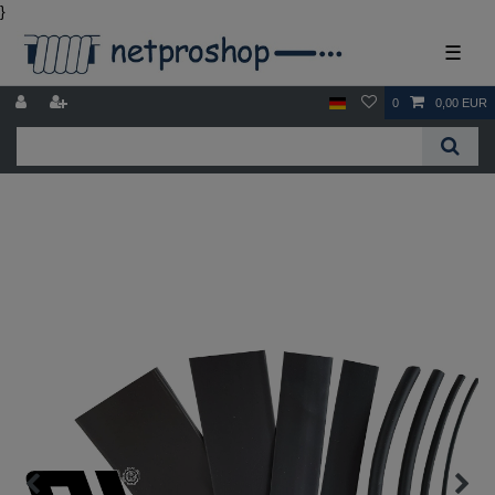
}
☰
0
0,00 EUR