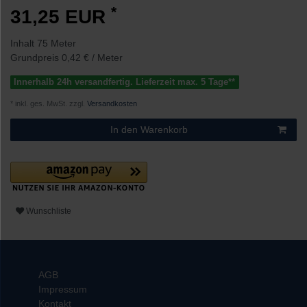
*
31,25 EUR
Inhalt
75
Meter
Grundpreis
0,42 € / Meter
Innerhalb 24h versandfertig. Lieferzeit max. 5 Tage**
* inkl. ges. MwSt. zzgl.
Versandkosten
In den Warenkorb
Wunschliste
AGB
Impressum
Kontakt