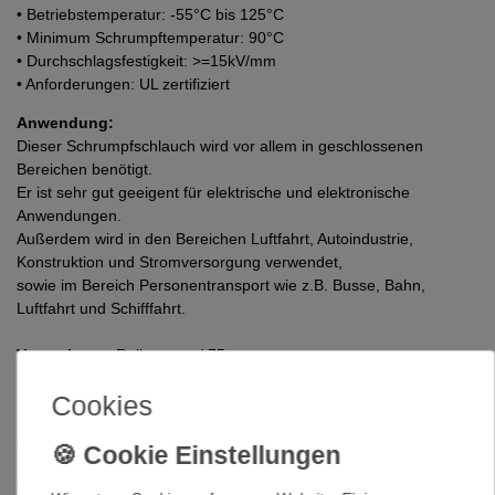
• Betriebstemperatur: -55°C bis 125°C
• Minimum Schrumpftemperatur: 90°C
• Durchschlagsfestigkeit: >=15kV/mm
• Anforderungen: UL zertifiziert
Anwendung:
Dieser Schrumpfschlauch wird vor allem in geschlossenen
Bereichen benötigt.
Er ist sehr gut geeigent für elektrische und elektronische
Anwendungen.
Außerdem wird in den Bereichen Luftfahrt, Autoindustrie,
Konstruktion und Stromversorgung verwendet,
sowie im Bereich Personentransport wie z.B. Busse, Bahn,
Luftfahrt und Schifffahrt.
Verpackung:
Rollenware / 75 m
"Druckservice"
Cookies
Sie möchten Ihren Schrumpfschlauch bedrucken ?
z.B. zur Markierung, mit Ihrem Logo oder einem Hinweistext ?