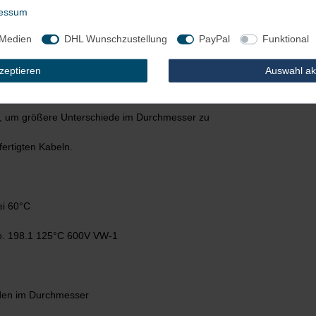
essum
e 0,85mm
 Medien
DHL Wunschzustellung
PayPal
Funktional
kzeptieren
Auswahl ak
t, um größere Unterschiede im Durchmesser zu
fertigten Kabeln.
ei 60°C
o. 198.1 125°C 600V VW-1
ieden im Durchmesser