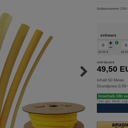
Artikelnummer
2365
schwarz
45,00 €
49,5
UVP 59,40 €
49,50 
Inhalt
50
Meter
Grundpreis
0,99 
Innerhalb 24h ver
* inkl. ges. MwSt. zzgl.