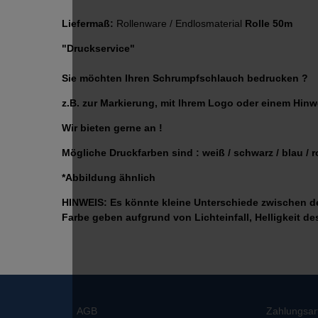
Liefermaß:
Rollenware / Endlosmaterial
Rolle 50m
"Druckservice"
Sie möchten Ihren Schrumpfschlauch bedrucken ?
z.B. zur Markierung, mit Ihrem Logo oder einem Hinw
Wir bieten gerne an !
Mögliche Druckfarben sind : weiß / schwarz / blau / r
*Abbildung ähnlich
HINWEIS: Es könnte kleine Unterschiede zwischen de
Farbe geben aufgrund von Lichteinfall, Helligkeit de
AGB
Zahlungsar