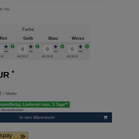
-R-YEL
Farbe
Rot
Gelb
Blau
Weiss
0 €
49,50 €
49,50 €
49,50 €
*
EUR
€ / Meter
sandfertig. Lieferzeit max. 5 Tage**
Versandkosten
In den Warenkorb