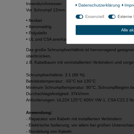
Innendurchmesser:
Daten­schutz­erklärung
Impr
Vor Schrumpf 12mm / Nach Schrumpf 4mm / Wandstärk
Essenziell
Externe
• flexibel
• flammwidrig
Alle a
• Polyolefin
• UL und CSA anerkannt
Das große Schrumpfverhältnis ist hervorragend geeigne
überbrücken,
z.B. Kabelbaum mit vorinstallierten Verbindern und vorge
Schrumpfverhältnis: 3:1 (66 %)
Betriebstemperatur: -55°C bis 135°C
Minimum Schrumpftemperatur: 90°C, Schrumpfbeginn b
Durchschlagsfestigkeit: 37kV/mm
Anforderungen: UL224 125°C 600V VW-1, CSA C22.2 N
Anwendung:
- Reparatur von Kabeln mit installierten Verbindern
- Elektrische Isolierung, vor allem bei großen Untersch
- Bündelung von Kabeln