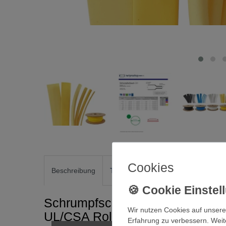
Cookies
Beschreibung
Technische Daten
Weitere Detai
Schrumpfschlauch Größe 12mm 
Wir nutzen Cookies auf unsere
UL/CSA Rolle
Erfahrung zu verbessern. Weit