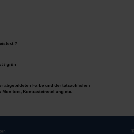
eistext ?
ot / grün
r abgebildeten Farbe und der tatsächlichen
s Monitors, Kontrasteinstellung etc.
ten
T