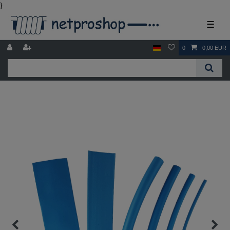
}
☰
0
0,00 EUR