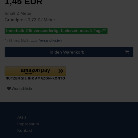
1,45 EUR
Inhalt
2
Meter
Grundpreis
0,72 € / Meter
Innerhalb 24h versandfertig. Lieferzeit max. 5 Tage**
* inkl. ges. MwSt. zzgl.
Versandkosten
In den Warenkorb
Wunschliste
AGB
Impressum
Kontakt