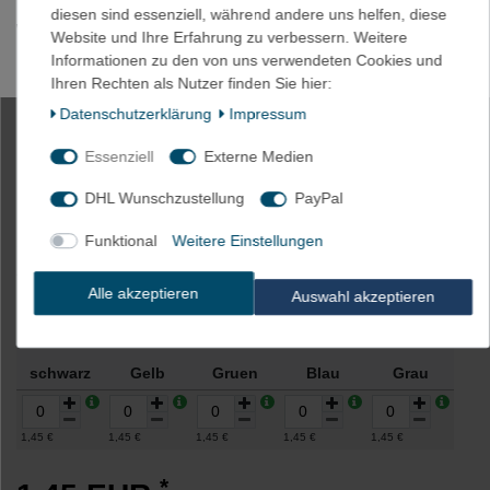
diesen sind essenziell, während andere uns helfen, diese
Wir bieten gerne an !
Website und Ihre Erfahrung zu verbessern. Weitere
Informationen zu den von uns verwendeten Cookies und
Mögliche Druckfarben sind : weiß / schwarz / blau / rot / grün
Ihren Rechten als Nutzer finden Sie hier:
Daten­schutz­erklärung
Impressum
2m Schrumpfschlauch 2,4mm 2:1
Essenziell
Externe Medien
Polyolefin 125°C farbig m. UL
DHL Wunschzustellung
PayPal
Funktional
Weitere Einstellungen
Artikelnummer
2503-0-2-blau
Alle akzeptieren
Auswahl akzeptieren
Farbe
schwarz
Gelb
Gruen
Blau
Grau
1,45 €
1,45 €
1,45 €
1,45 €
1,45 €
*