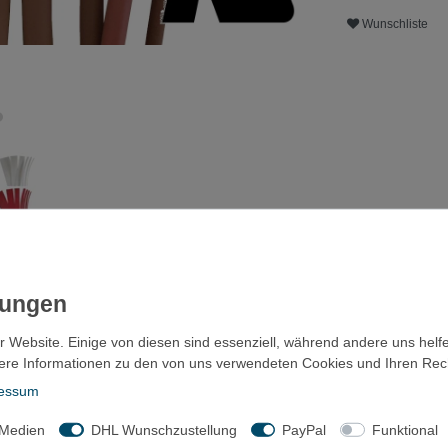
Wunschliste
ls
Fragen?
Zubehör
r Website. Einige von diesen sind essenziell, während andere uns helf
ere Informationen zu den von uns verwendeten Cookies und Ihren Recht
essum
yolefin 125°C UL zert.
 Medien
DHL Wunschzustellung
PayPal
Funktional