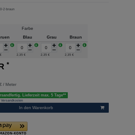
0-2-braun
Farbe
ruen
Blau
Grau
Braun
 €
2,35 €
2,35 €
2,35 €
*
UR
€ / Meter
sandfertig. Lieferzeit max. 5 Tage**
Versandkosten
In den Warenkorb