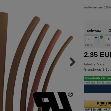
Artikelnummer
2508-
schwarz
G
2,35 €
2,35
2,35 E
Inhalt
2
Meter
Grundpreis
1,18 
Innerhalb 24h ver
* inkl. ges. MwSt. zzgl.