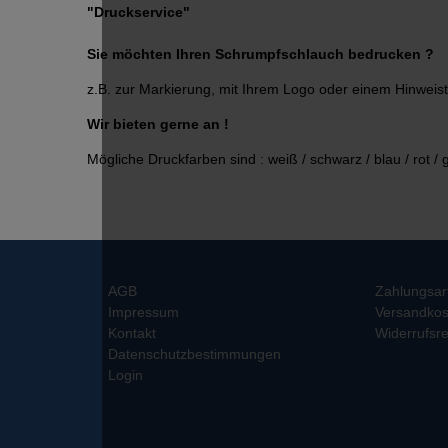
"Druckservice"
Sie möchten Ihren Schrumpfschlauch bedrucken ?
z.B. zur Markierung, mit Ihrem Logo oder einem Hinweist
Wir bieten gerne an !
Mögliche Druckfarben sind : weiß / schwarz / blau / rot / 
AGB
Zahlungsar
Impressum
Versandkos
Kontakt
Widerrufsre
Datenschutzbestimmungen
Login