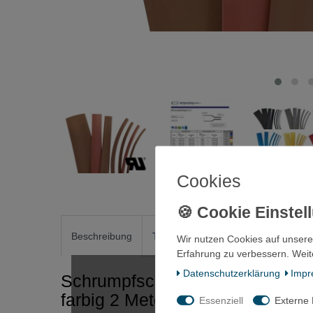
Cookies
Beschreibung
Technische Daten
Weitere Detai
Wir nutzen Cookies auf unsere
Erfahrung zu verbessern. Weit
Daten­schutz­erklärung
Impr
Schrumpfschlauch 12,7m 2:1 Pol
farbig 2 Meter
Essenziell
Externe