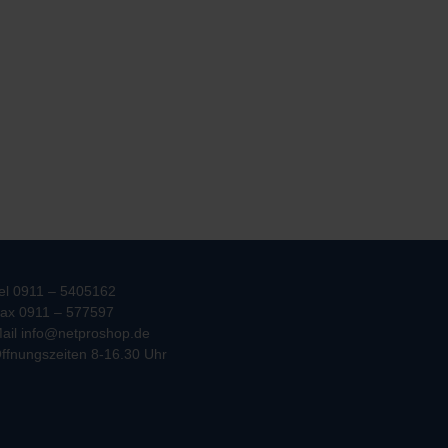
el 0911 – 5405162
ax 0911 – 577597
ail info@netproshop.de
ffnungszeiten 8-16.30 Uhr