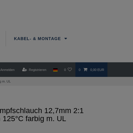
KABEL- & MONTAGE
Anmelden
Registrieren
0
0
0,00 EUR
g m. UL
mpfschlauch 12,7mm 2:1
n 125°C farbig m. UL