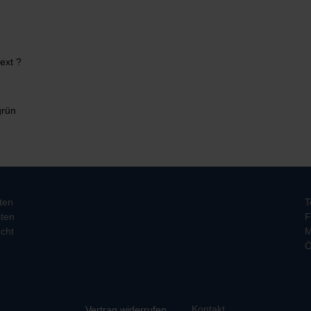
ext ?
grün
ten
T
ten
F
cht
M
Ö
Kontakt
Vertrag widerrufen