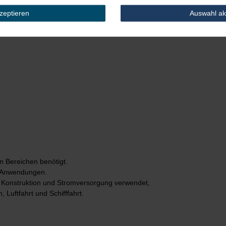
kzeptieren
Auswahl ak
rke 0,72mm
n Bereichen benötigt.
he Anwendungen.
e, Konstruktion und Stromversorgung verwendet,
 Luftfahrt und Schifffahrt.