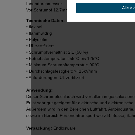
Innendurchmesser:
Alle a
Vor Schrumpf 12,7mm / Nach Schrumpf 6mm / Wandstä
Technische Daten:
• flexibel
• flammwidrig
• Polyolefin
• UL zertifiziert
• Schrumpfverhältnis: 2:1 (50 %)
• Betriebstemperatur: -55°C bis 125°C
• Minimum Schrumpftemperatur: 90°C
• Durchschlagsfestigkeit: >=15kV/mm
• Anforderungen: UL zertifiziert
Anwendung:
Dieser Schrumpfschlauch wird vor allem in geschlossene
Er ist sehr gut geeigent für elektrische und elektronisc
Außerdem wird in den Bereichen Luftfahrt, Autoindustri
sowie im Bereich Personentransport wie z.B. Busse, Bahn,
Verpackung:
Endlosware