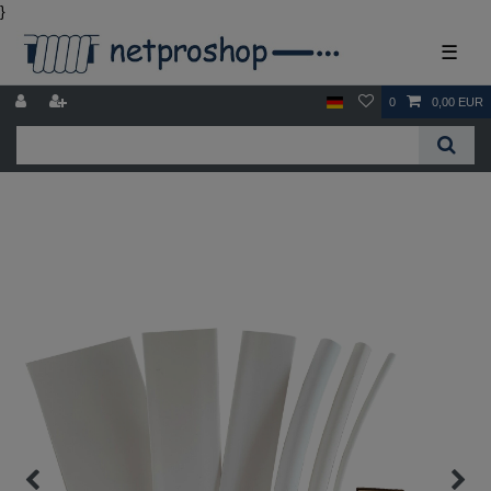
}
☰
0
0,00 EUR