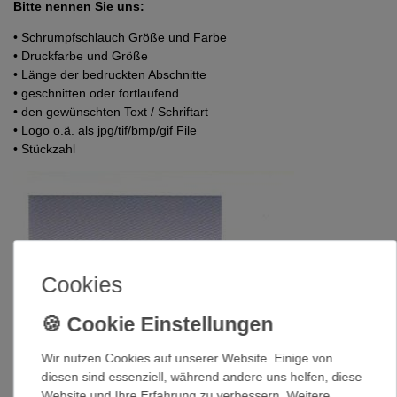
Bitte nennen Sie uns:
• Schrumpfschlauch Größe und Farbe
• Druckfarbe und Größe
• Länge der bedruckten Abschnitte
• geschnitten oder fortlaufend
• den gewünschten Text / Schriftart
• Logo o.ä. als jpg/tif/bmp/gif File
• Stückzahl
Cookies
Wir nutzen Cookies auf unserer Website. Einige von
diesen sind essenziell, während andere uns helfen, diese
Website und Ihre Erfahrung zu verbessern. Weitere