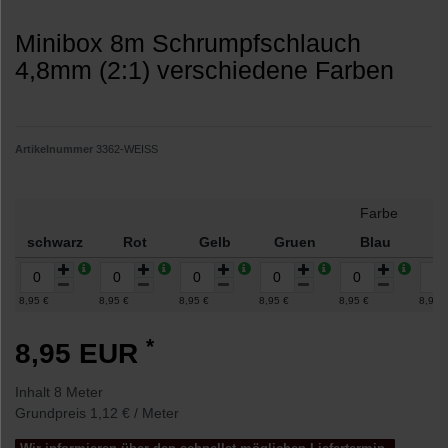
Minibox 8m Schrumpfschlauch
4,8mm (2:1) verschiedene Farben
Artikelnummer
3362-WEISS
Farbe
schwarz
Rot
Gelb
Gruen
Blau
W
8,95 €
8,95 €
8,95 €
8,95 €
8,95 €
8,95 
*
8,95 EUR
Inhalt
8
Meter
Grundpreis
1,12 € / Meter