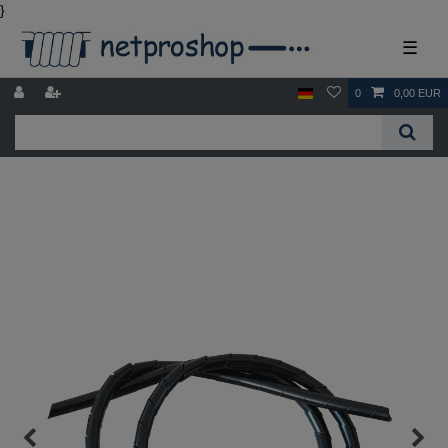
}
☰
0
0,00 EUR