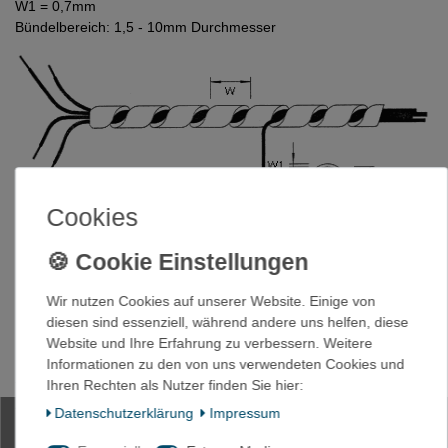
W1 = 0,7mm
Bündelbereich: 1,5 - 10mm Durchmesser
Cookies
10m Spiralschlauch 1,5-10mm natur
Wir nutzen Cookies auf unserer Website. Einige von
oder schwarz
diesen sind essenziell, während andere uns helfen, diese
Website und Ihre Erfahrung zu verbessern. Weitere
Informationen zu den von uns verwendeten Cookies und
Ihren Rechten als Nutzer finden Sie hier:
Artikelnummer
1400-SCHWARZ
Daten­schutz­erklärung
Impressum