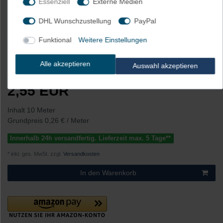
Essenziell
Externe Medien
Farbe
DHL Wunschzustellung
PayPal
Natur
schwarz
Funktional
Weitere Einstellungen
2,55 €
2,55 €
Alle akzeptieren
Auswahl akzeptieren
UVP 2,95 €
*
2,55 EUR
Inhalt
10
Meter
Grundpreis
0,26 € / Meter
Innerhalb 24h versandfertig. Lieferzeit max. 5 Tage**
* inkl. ges. MwSt. zzgl.
Versandkosten
In den Warenkorb