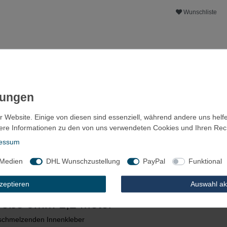
Wunschliste
r Website. Einige von diesen sind essenziell, während andere uns helf
ere Informationen zu den von uns verwendeten Cookies und Ihren Recht
essum
 Medien
DHL Wunschzustellung
PayPal
Funktional
ls
Fragen?
Zubehör
kzeptieren
Auswahl ak
röße 9mm 1,2 Meter
 schmelzenden Innenkleber