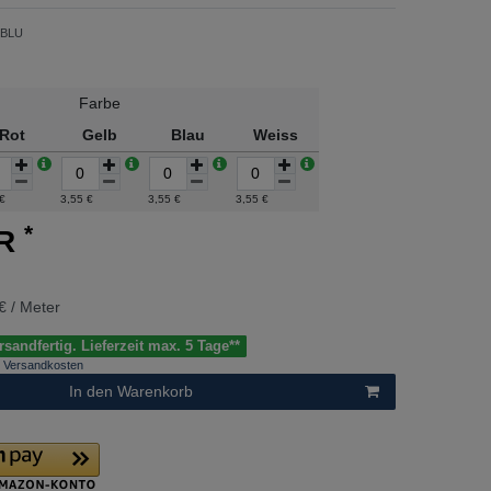
-BLU
Farbe
Rot
Gelb
Blau
Weiss
 €
3,55 €
3,55 €
3,55 €
*
UR
€ / Meter
sandfertig. Lieferzeit max. 5 Tage**
Versandkosten
In den Warenkorb