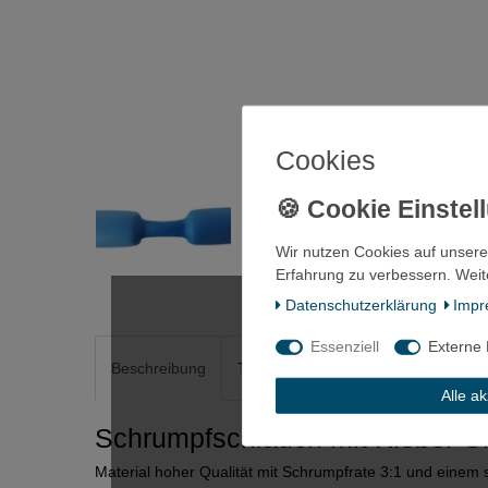
Cookies
Wir nutzen Cookies auf unsere
Erfahrung zu verbessern. Weit
Daten­schutz­erklärung
Impr
Essenziell
Externe
Beschreibung
Technische Daten
Weitere Detai
Alle a
Schrumpfschlauch mit Kleber G
Material hoher Qualität mit Schrumpfrate 3:1 und einem