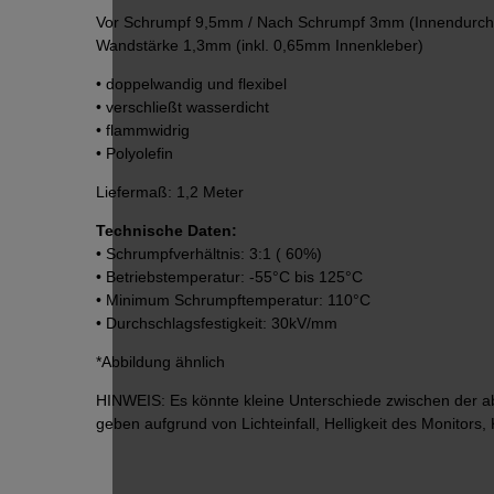
Vor Schrumpf 9,5mm / Nach Schrumpf 3mm (Innendurc
Wandstärke 1,3mm (inkl. 0,65mm Innenkleber)
• doppelwandig und flexibel
• verschließt wasserdicht
• flammwidrig
• Polyolefin
Liefermaß: 1,2 Meter
Technische Daten:
• Schrumpfverhältnis: 3:1 ( 60%)
• Betriebstemperatur: -55°C bis 125°C
• Minimum Schrumpftemperatur: 110°C
• Durchschlagsfestigkeit: 30kV/mm
*Abbildung ähnlich
HINWEIS: Es könnte kleine Unterschiede zwischen der a
geben aufgrund von Lichteinfall, Helligkeit des Monitors, 