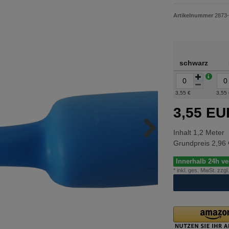
Artikelnummer
2873
schwarz
3,55 €
3,55
3,55 E
Inhalt
1,2
Meter
Grundpreis
2,96 
Innerhalb 24h ver
* inkl. ges. MwSt. zzgl.