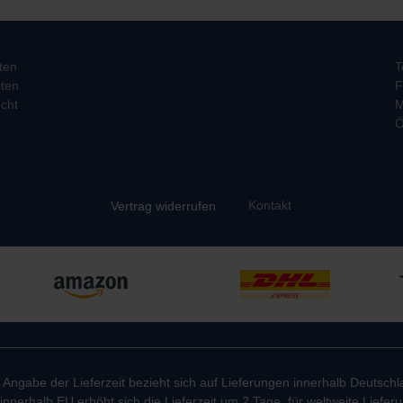
ten
T
ten
F
cht
M
Ö
Kontakt
Vertrag widerrufen
e Angabe der Lieferzeit bezieht sich auf Lieferungen innerhalb Deutschl
innerhalb EU erhöht sich die Lieferzeit um 2 Tage, für weltweite Liefe