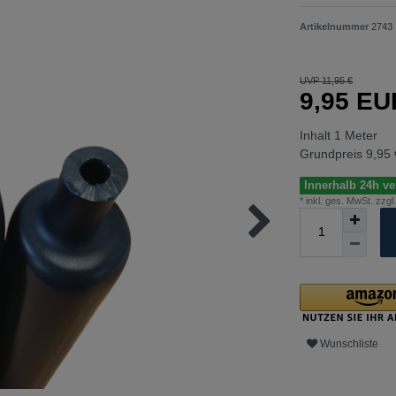
Artikelnummer
2743
UVP 11,95 €
9,95 E
Inhalt
1
Meter
Grundpreis
9,95 
Innerhalb 24h ver
* inkl. ges. MwSt. zzgl.
Wunschliste