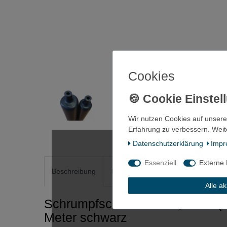
Cookies
Wir nutzen Cookies auf unsere
Erfahrung zu verbessern. Weit
Daten­schutz­erklärung
Impr
Essenziell
Externe
Beschreibung
Technische Daten
Weitere Detai
Alle a
Schrumpfschlauch 33/5,5 mm (6:
Meter schwarz