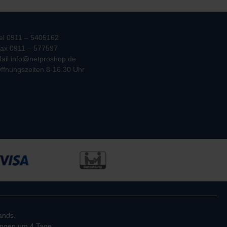
el 0911 – 5405162
ax 0911 – 577597
ail info@netproshop.de
ffnungszeiten 8-16.30 Uhr
ands.
rungen um 4 Tage.