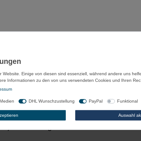
r Website. Einige von diesen sind essenziell, während andere uns helf
ere Informationen zu den von uns verwendeten Cookies und Ihren Recht
essum
 Medien
DHL Wunschzustellung
PayPal
Funktional
ls
Fragen?
Zubehör
kzeptieren
Auswahl ak
1) dickwandig mit Kleber 1