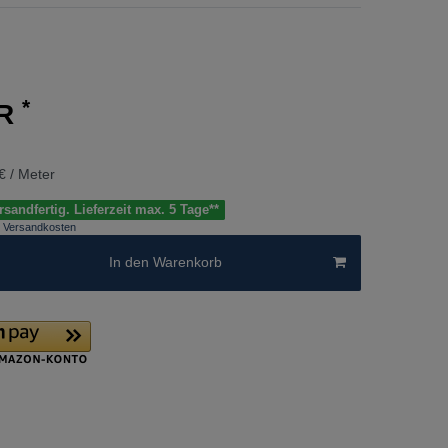
*
UR
€ / Meter
sandfertig. Lieferzeit max. 5 Tage**
Versandkosten
In den Warenkorb