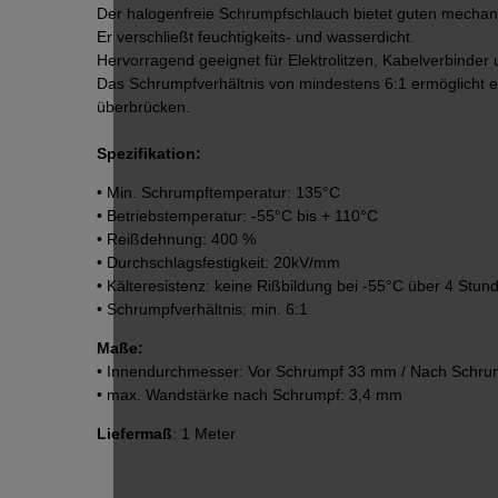
Der halogenfreie Schrumpfschlauch bietet guten mechan
Er verschließt feuchtigkeits- und wasserdicht.
Hervorragend geeignet für Elektrolitzen, Kabelverbinder
Das Schrumpfverhältnis von mindestens 6:1 ermöglicht 
überbrücken.
Spezifikation:
• Min. Schrumpftemperatur: 135°C
• Betriebstemperatur: -55°C bis + 110°C
• Reißdehnung: 400 %
• Durchschlagsfestigkeit: 20kV/mm
• Kälteresistenz: keine Rißbildung bei -55°C über 4 Stun
• Schrumpfverhältnis: min. 6:1
Maße:
• Innendurchmesser: Vor Schrumpf 33 mm / Nach Schr
• max. Wandstärke nach Schrumpf: 3,4 mm
Liefermaß
: 1 Meter