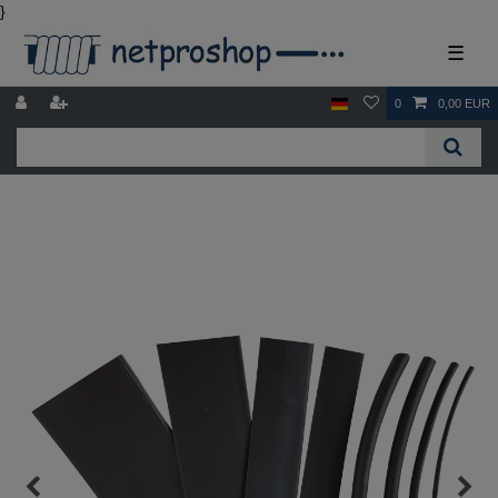
}
☰
0
0,00 EUR