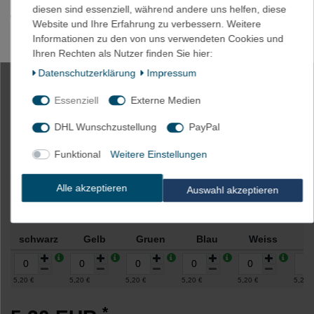
diesen sind essenziell, während andere uns helfen, diese
Wir bieten gerne an !
Website und Ihre Erfahrung zu verbessern. Weitere
Informationen zu den von uns verwendeten Cookies und
Mögliche Druckfarben sind : weiß / schwarz / blau / rot / grün
Ihren Rechten als Nutzer finden Sie hier:
Daten­schutz­erklärung
Impressum
1m Schrumpfschlauch 50,7mm 2:1
Essenziell
Externe Medien
Polyolefin 125°C m. UL
DHL Wunschzustellung
PayPal
Funktional
Weitere Einstellungen
Artikelnummer
2512-0-1-blk
Alle akzeptieren
Auswahl akzeptieren
Farbe
schwarz
Gelb
Gruen
Blau
Weiss
G
5,20 €
5,20 €
5,20 €
5,20 €
5,20 €
5,20 
*