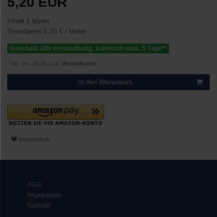
5,20 EUR
Inhalt
1
Meter
Grundpreis
5,20 € / Meter
Innerhalb 24h versandfertig. Lieferzeit max. 5 Tage**
* inkl. ges. MwSt. zzgl.
Versandkosten
In den Warenkorb
Wunschliste
AGB
Impressum
Kontakt