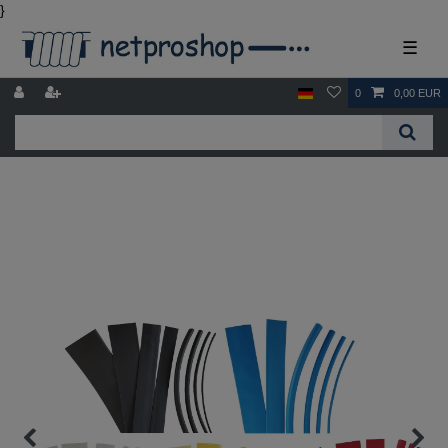
}
☰
0
0,00 EUR