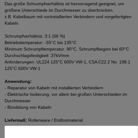
Das große Schrumpfverhältnis ist hervorragend geeignet, um
größere Unterschiede im Durchmesser zu überbrücken,
z.B. Kabelbaum mit vorinstallierten Verbindern und vorgefertigten
Kabeln.
Schrumpfverhältnis: 3:1 (66 %)
Betriebstemperatur: -55°C bis 135°C
Minimum Schrumpftemperatur: 90°C, Schrumpfbeginn bei 60°C
Durchschlagsfestigkeit: 37kV/mm
Anforderungen: UL224 125°C 600V VW-1, CSA C22.2 No. 198.1
125°C 600V VW-1
Anwendung:
- Reparatur von Kabeln mit installierten Verbindern
- Elektrische Isolierung, vor allem bei großen Unterschieden im
Durchmesser
- Bündelung von Kabeln
Liefermaß:
Rollenware / Endlosmaterial
"Druckservice"