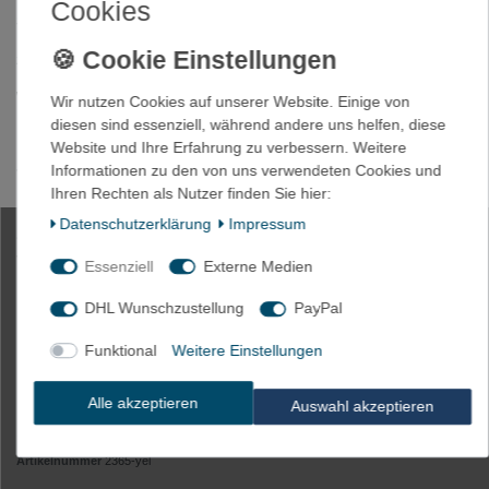
Cookies
Sie möchten Ihren Schrumpfschlauch bedrucken ?
z.B. zur Markierung, mit Ihrem Logo oder einem Hinweistext ?
Wir bieten gerne an !
Wir nutzen Cookies auf unserer Website. Einige von
diesen sind essenziell, während andere uns helfen, diese
Mögliche Druckfarben sind : weiß / schwarz / blau / rot / grün
Website und Ihre Erfahrung zu verbessern. Weitere
Informationen zu den von uns verwendeten Cookies und
*Abbildung ähnlich
Ihren Rechten als Nutzer finden Sie hier:
HINWEIS: Es könnte kleine Unterschiede zwischen der
Daten­schutz­erklärung
Impressum
abgebildeten Farbe und der tatsächlichen Farbe geben aufgrund
von Lichteinfall, Helligkeit des Monitors, Kontrasteinstellung etc.
Essenziell
Externe Medien
DHL Wunschzustellung
PayPal
1m Schrumpfschlauch 12mm (3:1)
Funktional
Weitere Einstellungen
135°C UL/CSA
Alle akzeptieren
Auswahl akzeptieren
Artikelnummer
2365-yel