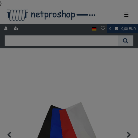
}
☰
0
0,00 EUR