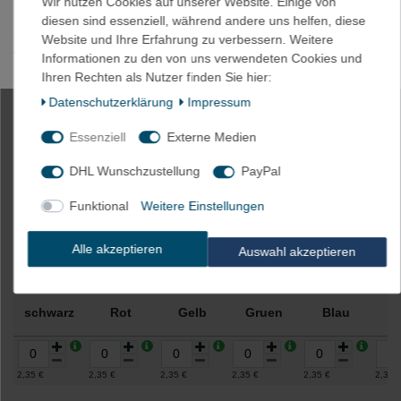
Wir nutzen Cookies auf unserer Website. Einige von
HINWEIS: Es könnte kleine Unterschiede zwischen der
diesen sind essenziell, während andere uns helfen, diese
abgebildeten Farbe und der tatsächlichen Farbe geben aufgrund
Website und Ihre Erfahrung zu verbessern. Weitere
von Lichteinfall, Helligkeit des Monitors, Kontrasteinstellung etc.
Informationen zu den von uns verwendeten Cookies und
Ihren Rechten als Nutzer finden Sie hier:
Daten­schutz­erklärung
Impressum
4m Akku Schrumpfschlauch 30mm
Essenziell
Externe Medien
Flachmaß = 19mm Ø
DHL Wunschzustellung
PayPal
Funktional
Weitere Einstellungen
Artikelnummer
2019-4x1
Alle akzeptieren
Auswahl akzeptieren
Farbe
schwarz
Rot
Gelb
Gruen
Blau
W
2,35 €
2,35 €
2,35 €
2,35 €
2,35 €
2,35 