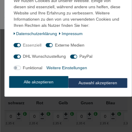
Wir nutzen Cookies auf unserer Website. Einige von
HINWEIS: Es könnte kleine Unterschiede zwischen der
diesen sind essenziell, während andere uns helfen, diese
abgebildeten Farbe und der tatsächlichen Farbe geben aufgrund
Website und Ihre Erfahrung zu verbessern. Weitere
von Lichteinfall, Helligkeit des Monitors, Kontrasteinstellung etc.
Informationen zu den von uns verwendeten Cookies und
Ihren Rechten als Nutzer finden Sie hier:
Daten­schutz­erklärung
Impressum
4m Akku Schrumpfschlauch 30mm
Essenziell
Externe Medien
Flachmaß = 19mm Ø
DHL Wunschzustellung
PayPal
Funktional
Weitere Einstellungen
Artikelnummer
2019-SCHWARZ
Alle akzeptieren
Auswahl akzeptieren
Farbe
schwarz
Rot
Gelb
Gruen
Blau
W
2,35 €
2,35 €
2,35 €
2,35 €
2,35 €
2,35 