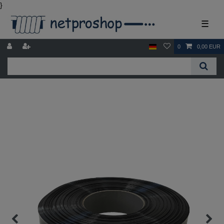
}
☰
0
0,00 EUR