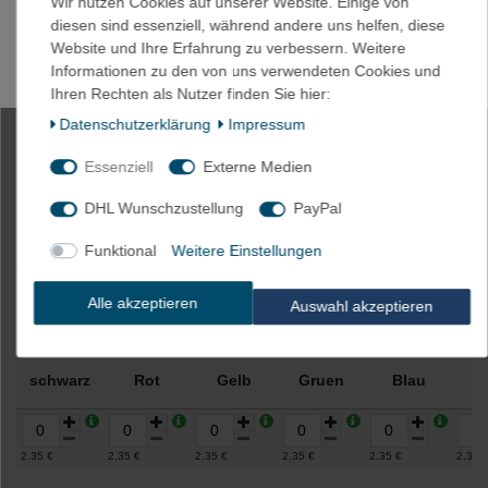
Wir nutzen Cookies auf unserer Website. Einige von
HINWEIS: Es könnte kleine Unterschiede zwischen der
diesen sind essenziell, während andere uns helfen, diese
abgebildeten Farbe und der tatsächlichen Farbe geben aufgrund
Website und Ihre Erfahrung zu verbessern. Weitere
von Lichteinfall, Helligkeit des Monitors, Kontrasteinstellung etc.
Informationen zu den von uns verwendeten Cookies und
Ihren Rechten als Nutzer finden Sie hier:
Daten­schutz­erklärung
Impressum
4m Akku Schrumpfschlauch 30mm
Essenziell
Externe Medien
Flachmaß = 19mm Ø
DHL Wunschzustellung
PayPal
Funktional
Weitere Einstellungen
Artikelnummer
2019-WEISS
Alle akzeptieren
Auswahl akzeptieren
Farbe
schwarz
Rot
Gelb
Gruen
Blau
W
2,35 €
2,35 €
2,35 €
2,35 €
2,35 €
2,35 