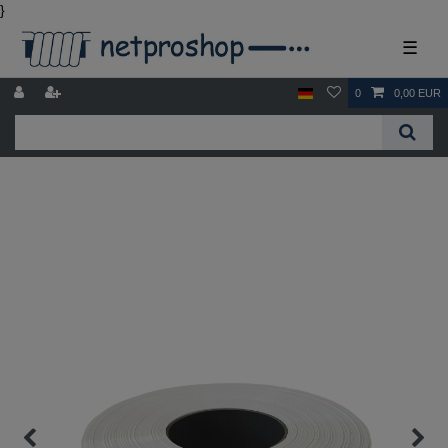
}
☰
0
0,00 EUR