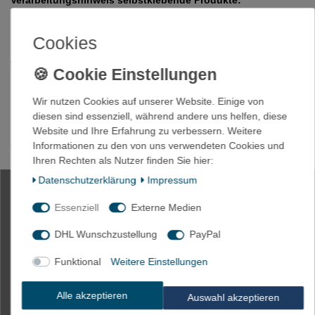
Verarbeitungshinweis selbstklebende Produkte:
Bei selbstklebenden Produkten bitte folgendes beachten:
Der Untergrund muss glatt, staubfrei und trocken sein, wenn
Cookies
möglich mit Reinigungsbenzin gesäubert!!
Anpressdruck geht vor Anpressdauer. Die Verklebung sollte ca. 2
Stunden unbelastet bleiben.
Eine Verarbeitung unter +10°C und über +30°C vermindert die
Wir nutzen Cookies auf unserer Website. Einige von
Haftung.
diesen sind essenziell, während andere uns helfen, diese
Um eine Inhibition zu vermeiden, nicht auf Flächen, die mit
Website und Ihre Erfahrung zu verbessern. Weitere
Silikonlack bzw. Silikon-Reinigungsmittel bearbeitet wurden,
Informationen zu den von uns verwendeten Cookies und
verwenden.
Ihren Rechten als Nutzer finden Sie hier:
HINWEIS Farben:
Daten­schutz­erklärung
Impressum
Es könnte kleine Unterschiede zwischen der abgebildeten Farbe
und der tatsächlichen Farbe geben, aufgrund von Lichteinfall,
Essenziell
Externe Medien
Helligkeit des Monitors, Kontrasteinstellung etc..
DHL Wunschzustellung
PayPal
Funktional
Weitere Einstellungen
1m Kabelkanal 8x9mm Innenmaß
PVC Trapezförmig Selbstklebend,
Alle akzeptieren
Auswahl akzeptieren
Verbinder verfügbar