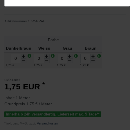
Artikelnummer
1552-GRAU
Farbe
Dunkelbraun
Weiss
Grau
Braun
1,75 €
1,75 €
1,75 €
1,75 €
UVP 1,99 €
*
1,75 EUR
Inhalt
1
Meter
Grundpreis
1,75 € / Meter
Innerhalb 24h versandfertig. Lieferzeit max. 5 Tage**
* inkl. ges. MwSt. zzgl.
Versandkosten