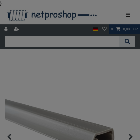
}
☰
0
0,00 EUR