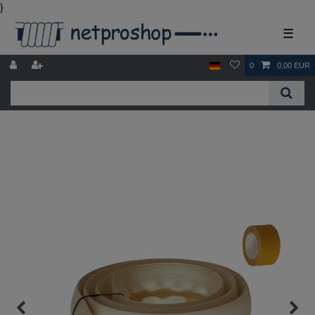
}
☰
0
0,00 EUR