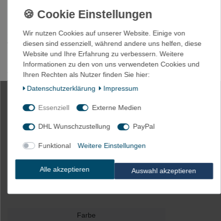
Eine Verarbeitung unter +10°C und über +30°C vermindert die
Haftung.
Um eine Inhibition zu vermeiden, nicht auf Flächen, die mit
Wir nutzen Cookies auf unserer Website. Einige von
Silikonlack bzw. Siliko
n-R
einigungsmittel bearbeitet wurden
,
diesen sind essenziell, während andere uns helfen, diese
verwenden.
Website und Ihre Erfahrung zu verbessern. Weitere
HINWEIS: es könnte kleine Unterschiede zwischen der
Informationen zu den von uns verwendeten Cookies und
abgebildeten Farbe und der tatsächlichen Farbe geben aufgrund
Ihren Rechten als Nutzer finden Sie hier:
von Lichteinfall, Helligkeit des Monitors, Kontrasteinstellung etc.
Daten­schutz­erklärung
Impressum
Essenziell
Externe Medien
DHL Wunschzustellung
PayPal
1,83m flexibler Fussboden
Kabelkanal selbstklebend
Funktional
Weitere Einstellungen
Alle akzeptieren
Auswahl akzeptieren
Artikelnummer
1551-BEIGE
Farbe