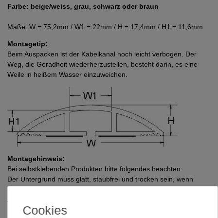
Farbe: beige/weiss, grau, schwarz oder braun
Maße: W = 75,2mm / W1 = 22mm / H = 17,4mm / H1 = 11,6mm
Montagetip:
Beim Auspacken ist der Kabelkanal noch leicht verbogen. Der
Weg, die Geradheit wiederherzustellen, besteht darin, es eine
Weile in heißem Wasser einzuweichen.
Montagehinweis:
Bei selbstklebenden Produkten bitte folgendes beachten:
Der Untergrund muss glatt
,
staubfrei und trocken sein
,
w
enn
möglich mit Reinigungsbenzin gesäubert!!
Anpressdruck geht vor Anpressdauer. Die Verklebung sollte ca. 2
Cookies
Stunden unbelastet bleiben.