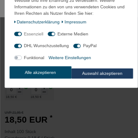
Website und Ihre Erfahrung zu verbessern. Weitere
Informationen zu den von uns verwendeten Cookies und
100 x Kabelbinder lösbar
Ihren Rechten als Nutzer finden Sie hier:
7,6x350mm natur oder schwarz extra
Daten­schutz­erklärung
Impressum
stark!!
Essenziell
Externe Medien
DHL Wunschzustellung
PayPal
Artikelnummer
1159
Funktional
Weitere Einstellungen
Farbe
Alle akzeptieren
Auswahl akzeptieren
Natur
schwarz
18,50 €
18,50 €
UVP 21,95 €
*
18,50 EUR
Inhalt
100
Stück