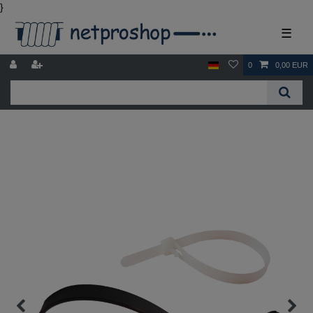
}
☰
0
0,00 EUR