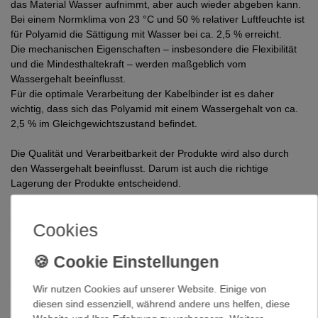
das Material Wasser aufnimmt, aber auch wieder abgeben kann.
Bei einem Normklima von 23 °C und 50 % relativer Luftfeuchte ist
für Polyamid die Sättigung mit Wasser bei ca. 2,5 % erreicht.
Die mechanischen Eigenschaften – insbesondere die Flexibilität
und die Mindesthaltekraft – werden maßgeblich vom
Wassergehalt beeinflusst.
Für die optimale Verarbeitung der Kabelbinder ist es daher
wichtig, dass sich das Polyamid mit einem Wassergehalt von ca.
2,5 % im Gleichgewichtszustand befindet.
Die Qualität und Verarbeitbarkeit der Produkte wird also durch
den Wassergehalt beeinflusst. Darum ist auch die richtige
Lagerung der Produkte entscheidend.
Und sollten Ihre Kabelbinder doch einmal spröde geworden
sein:
Cookies
Für den privaten Bereich können spröde Kabelbinder durch die
Lagerung in Wasser für ca. 30–60 Minuten wieder nahezu ihre
ursprüngliche Flexibilität erreichen.
Wir nutzen Cookies auf unserer Website. Einige von
diesen sind essenziell, während andere uns helfen, diese