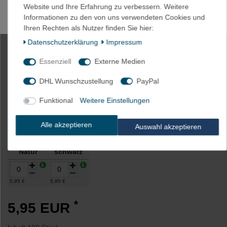
Website und Ihre Erfahrung zu verbessern. Weitere
Verpackt a. 100 Stück
Informationen zu den von uns verwendeten Cookies und
Ihren Rechten als Nutzer finden Sie hier:
Daten­schutz­erklärung
Impressum
100 x Kabelbinder wieder lösbar
Essenziell
Externe Medien
4,8x200mm natur o. schwarz
DHL Wunschzustellung
PayPal
Funktional
Weitere Einstellungen
Artikelnummer
1164-schwarz
Alle akzeptieren
Auswahl akzeptieren
Farbe
Natur
schwarz
5,95 €
5,95 €
*
5,95 EUR