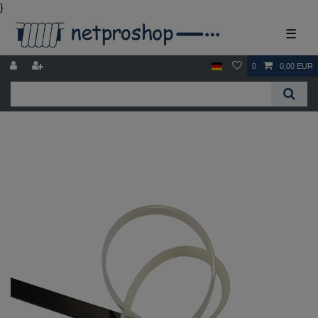
}
☰
0
0,00 EUR