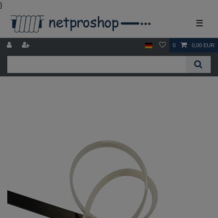
}
☰
0
0,00 EUR