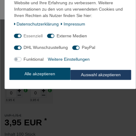
Website und Ihre Erfahrung zu verbessern. Weitere
Informationen zu den von uns verwendeten Cookies und
Ihren Rechten als Nutzer finden Sie hier:
100 x Kabelbinder wieder lösbar
Daten­schutz­erklärung
Impressum
4,6x150mm natur o. schwarz
Essenziell
Externe Medien
DHL Wunschzustellung
PayPal
Artikelnummer
1163-natur
Funktional
Weitere Einstellungen
Farbe
Alle akzeptieren
Auswahl akzeptieren
Natur
schwarz
3,95 €
3,95 €
UVP 4,75 €
*
3,95 EUR
Inhalt
100
Stück