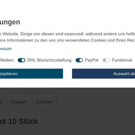
r Website. Einige von diesen sind essenziell, während andere uns helf
ere Informationen zu den von uns verwendeten Cookies und Ihren Recht
essum
 Medien
DHL Wunschzustellung
PayPal
Funktional
kzeptieren
Auswahl ak
ls
Fragen?
Zubehör
ot 10 Stück