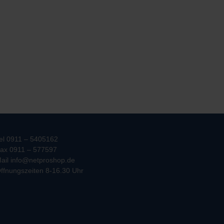
el 0911 – 5405162
ax 0911 – 577597
ail info@netproshop.de
ffnungszeiten 8-16.30 Uhr