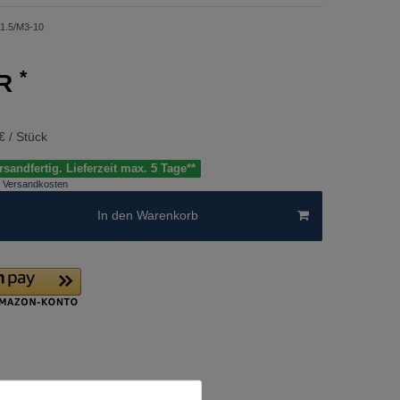
1.5/M3-10
*
UR
€ / Stück
sandfertig. Lieferzeit max. 5 Tage**
Versandkosten
In den Warenkorb