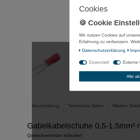
Cookies
Wir nutzen Cookies auf unsere
Erfahrung zu verbessern. Weit
Daten­schutz­erklärung
Impr
Essenziell
Externe
Alle a
Beschreibung
Technische Daten
Weitere Detai
Gabelkabelschuhe 0,5-1,5mm² r
Quetschverbinder teilisoliert