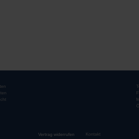
ten
T
ten
F
cht
M
Ö
Kontakt
Vertrag widerrufen