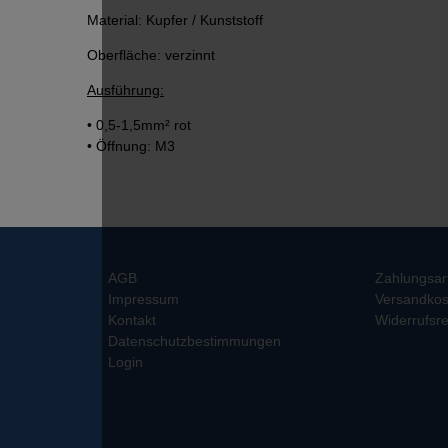
Material: Kupfer / Kunststoff
Oberfläche: verzinnt
Ausführung:
• 0,5-1,5mm² rot
• Öffnung: M3
AGB
Zahlungsar
Impressum
Versandkos
Kontakt
Widerrufsre
Datenschutzbestimmungen
Login