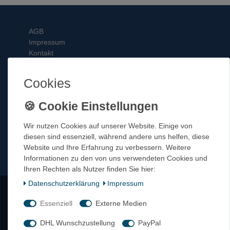
AGB
Impressum
Kontakt
Datenschutzbestimmungen
Cookies
Login
Zahlungsarten
Versandkosten
Wir nutzen Cookies auf unserer Website. Einige von
Widerrufsrecht
diesen sind essenziell, während andere uns helfen, diese
Website und Ihre Erfahrung zu verbessern. Weitere
Informationen zu den von uns verwendeten Cookies und
Tel 0911 – 5405162
Ihren Rechten als Nutzer finden Sie hier:
Fax 0911 – 577597
Daten­schutz­erklärung
Impressum
Mail info@netproshop.de
Öffnungszeiten 8-16.30 Uhr
Essenziell
Externe Medien
DHL Wunschzustellung
PayPal
Kontakt
Vertrag widerrufen