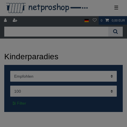
☰
0
0,00 EUR
Kinderparadies
Filter