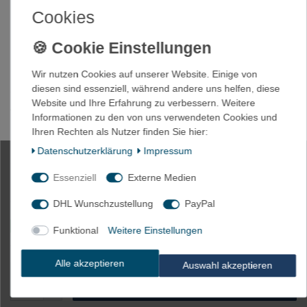
Cookies
100 x Gabel Kabelschuhe 4-6mm²
M6 gelb
Wir nutzen Cookies auf unserer Website. Einige von
diesen sind essenziell, während andere uns helfen, diese
Website und Ihre Erfahrung zu verbessern. Weitere
Artikelnummer
1758-4/M6
Informationen zu den von uns verwendeten Cookies und
Ihren Rechten als Nutzer finden Sie hier:
Daten­schutz­erklärung
Impressum
*
8,95 EUR
Essenziell
Externe Medien
Inhalt
100
Stück
Grundpreis
0,09 € / Stück
DHL Wunschzustellung
PayPal
Innerhalb 24h versandfertig. Lieferzeit max. 5 Tage**
Funktional
Weitere Einstellungen
* inkl. ges. MwSt. zzgl.
Versandkosten
Alle akzeptieren
Auswahl akzeptieren
In den Warenkorb