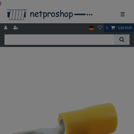
}
☰
0
0,00 EUR