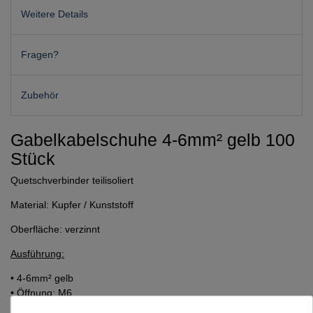
Weitere Details
Fragen?
Zubehör
Gabelkabelschuhe 4-6mm² gelb 100
Stück
Quetschverbinder teilisoliert
Material: Kupfer / Kunststoff
Oberfläche: verzinnt
Ausführung:
• 4-6mm² gelb
• Öffnung: M6