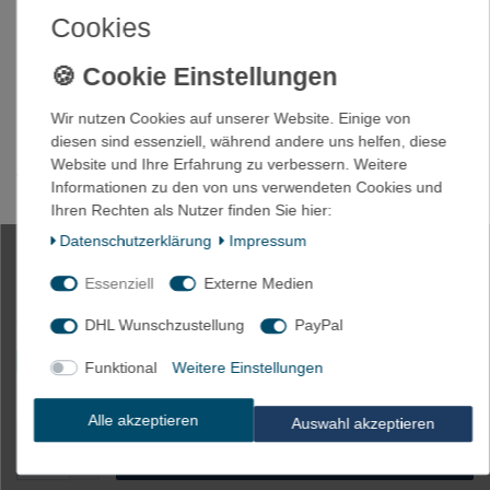
Cookies
100 x Gabel Kabelschuhe 0,5-
1,5mm² M3 rot
Wir nutzen Cookies auf unserer Website. Einige von
diesen sind essenziell, während andere uns helfen, diese
Website und Ihre Erfahrung zu verbessern. Weitere
Artikelnummer
1758-1.5/M3
Informationen zu den von uns verwendeten Cookies und
Ihren Rechten als Nutzer finden Sie hier:
Daten­schutz­erklärung
Impressum
*
5,95 EUR
Essenziell
Externe Medien
Inhalt
100
Stück
Grundpreis
0,06 € / Stück
DHL Wunschzustellung
PayPal
Innerhalb 24h versandfertig. Lieferzeit max. 5 Tage**
Funktional
Weitere Einstellungen
* inkl. ges. MwSt. zzgl.
Versandkosten
Alle akzeptieren
Auswahl akzeptieren
In den Warenkorb