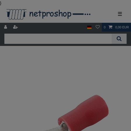
}
☰
0
0,00 EUR