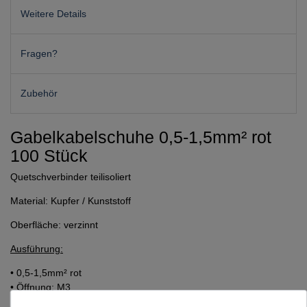
Weitere Details
Fragen?
Zubehör
Gabelkabelschuhe 0,5-1,5mm² rot
100 Stück
Quetschverbinder teilisoliert
Material: Kupfer / Kunststoff
Oberfläche: verzinnt
Ausführung:
• 0,5-1,5mm² rot
• Öffnung: M3