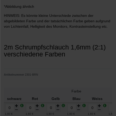
*Abbildung ähnlich
HINWEIS: Es könnte kleine Unterschiede zwischen der
abgebildeten Farbe und der tatsächlichen Farbe geben aufgrund
von Lichteinfall, Helligkeit des Monitors, Kontrasteinstellung etc.
2m Schrumpfschlauch 1,6mm (2:1)
verschiedene Farben
Artikelnummer
2301-BRN
Farbe
schwarz
Rot
Gelb
Blau
Weiss
G
1,60 €
1,60 €
1,60 €
1,60 €
1,60 €
1,60 