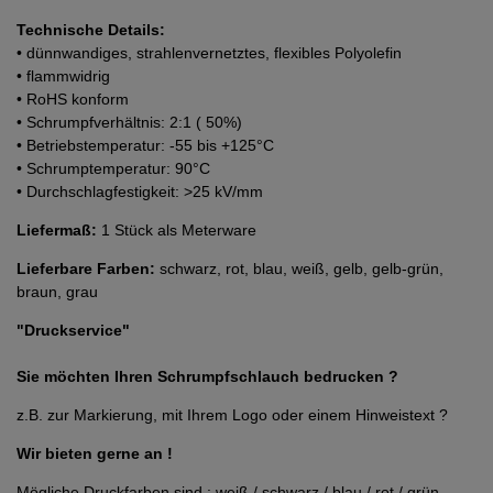
Technische Details:
• dünnwandiges, strahlenvernetztes, flexibles Polyolefin
• flammwidrig
• RoHS konform
• Schrumpfverhältnis: 2:1 ( 50%)
• Betriebstemperatur: -55 bis +125°C
• Schrumptemperatur: 90°C
• Durchschlagfestigkeit: >25 kV/mm
Liefermaß:
1 Stück als Meterware
Lieferbare Farben:
schwarz, rot, blau, weiß, gelb, gelb-grün,
braun, grau
"Druckservice"
Sie möchten Ihren Schrumpfschlauch bedrucken ?
z.B. zur Markierung, mit Ihrem Logo oder einem Hinweistext ?
Wir bieten gerne an !
Mögliche Druckfarben sind : weiß / schwarz / blau / rot / grün