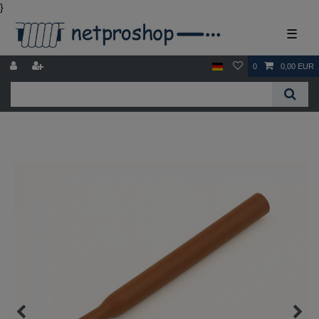
}
☰
0
0,00 EUR