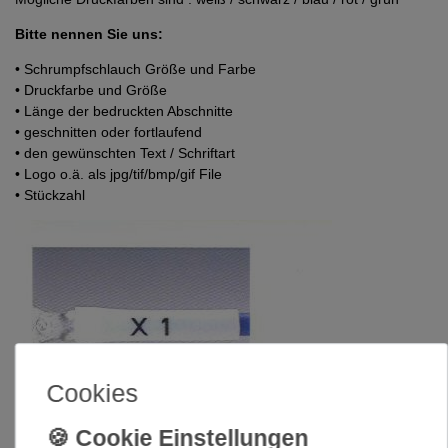
Bitte nennen Sie uns:
• Schrumpfschlauch Größe und Farbe
• Druckfarbe und Größe
• Länge der bedruckten Abschnitte
• geschnitten oder fortlaufend
• den gewünschten Text / Schriftart
• Logo o.ä. als jpg/tif/bmp/gif File
• Stückzahl
Cookies