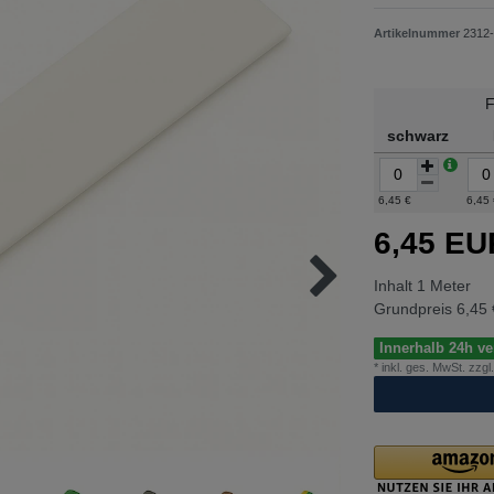
Artikelnummer
2312
F
schwarz
6,45 €
6,45
6,45 E
Inhalt
1
Meter
Grundpreis
6,45 
Innerhalb 24h ver
* inkl. ges. MwSt. zzgl.