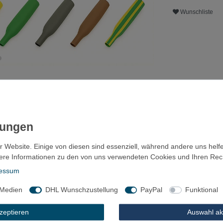
Wunschliste
r Website. Einige von diesen sind essenziell, während andere uns helf
ere Informationen zu den von uns verwendeten Cookies und Ihren Recht
ls
Fragen?
Zubehör
essum
 Medien
DHL Wunschzustellung
PayPal
Funktional
EC1 Größe 50,8mm 1 Meter
kzeptieren
Auswahl ak