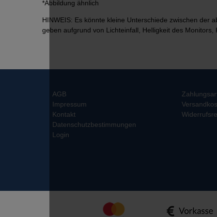
*Abbildung ähnlich
HINWEIS: Es könnte kleine Unterschiede zwischen der a
geben aufgrund von Lichteinfall, Helligkeit des Monitors, 
AGB
Zahlungsar
Impressum
Versandkos
Kontakt
Widerrufsre
Datenschutzbestimmungen
Login