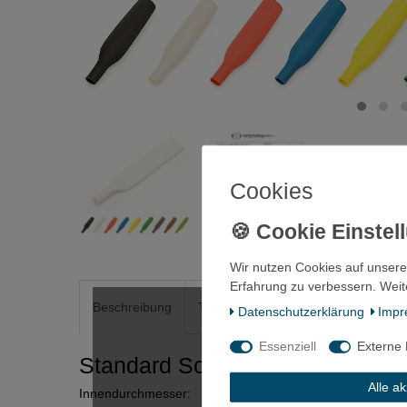
Cookies
Wir nutzen Cookies auf unsere
Erfahrung zu verbessern. Weit
Beschreibung
Technische Daten
Weitere Detai
Daten­schutz­erklärung
Impr
Essenziell
Externe
Standard Schrumpfschlauch B
Alle a
Innendurchmesser: