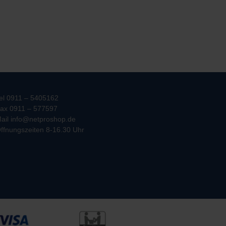
el 0911 – 5405162
ax 0911 – 577597
ail info@netproshop.de
ffnungszeiten 8-16.30 Uhr