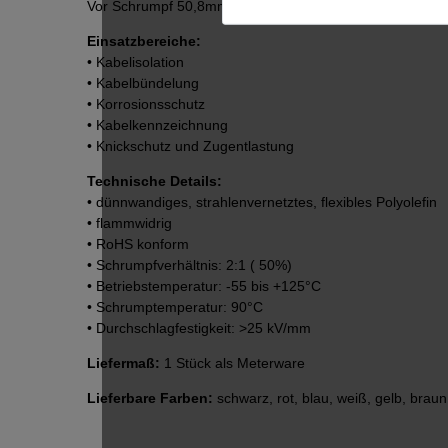
Vor Schrumpf 50,8mm / Nach Schrumpf 25,4mm / Wand
Einsatzbereiche:
• Kabelisolation
• Kabelbündelung
• Korrosionsschutz
• Kabelkennzeichnung
• Knickschutz und Zugentlastung
Technische Details:
• dünnwandiges, strahlenvernetztes, flexibles Polyolefin
• flammwidrig
• RoHS konform
• Schrumpfverhältnis: 2:1 ( 50%)
• Betriebstemperatur: -55 bis +125°C
• Schrumptemperatur: 90°C
• Durchschlagfestigkeit: >25 kV/mm
Liefermaß:
1 Stück als Meterware
Lieferbare Farben:
schwarz, rot, blau, weiß, gelb, braun