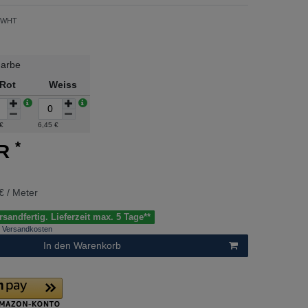
-WHT
arbe
Rot
Weiss
 €
6,45 €
*
UR
€ / Meter
sandfertig. Lieferzeit max. 5 Tage**
Versandkosten
In den Warenkorb