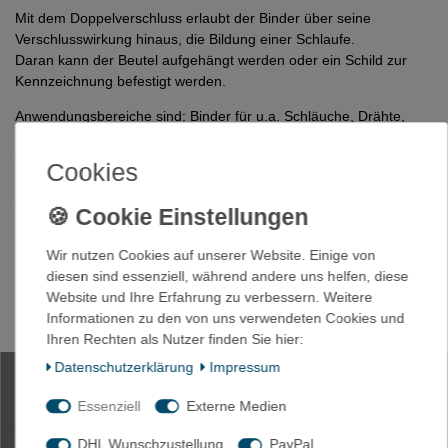
Mit dem Doppelverschluss erlaubt der Binder über seine
Verschlusswirkung hinaus, die Bildung einer Schlaufe.
Daran kann der Beutel aufgehängt werden oder ein Schild zur
Kennzeichnung befestigt werden.
Anwendungsbereiche sind: Binder für u.a. Schläuche, Drähte,
Stäbe, für viele Zwecke im Garten,
Obst- und Weinbau, Sackverschluss ... und noch viel mehr!
Cookies
Wir nutzen Cookies auf unserer Website. Einige von
diesen sind essenziell, während andere uns helfen, diese
50 x Kabelbinder Kugelbinder
Website und Ihre Erfahrung zu verbessern. Weitere
Blitzbinder 500mm rot mit
Informationen zu den von uns verwendeten Cookies und
Doppelkopf
Ihren Rechten als Nutzer finden Sie hier:
Daten­schutz­erklärung
Impressum
Essenziell
Externe Medien
Artikelnummer
1193-50
DHL Wunschzustellung
PayPal