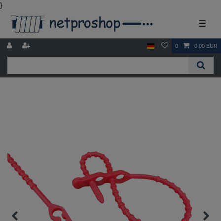
}
☰
0
0,00 EUR