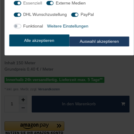
Essenziell
Externe Medien
DHL Wunschzustellung
PayPal
Artikelnummer
2351-R
Funktional
Weitere Einstellungen
Alle akzeptieren
Auswahl akzeptieren
UVP 72,90 €
*
60,75 EUR
Inhalt
150
Meter
Grundpreis
0,40 € / Meter
Innerhalb 24h versandfertig. Lieferzeit max. 5 Tage**
* inkl. ges. MwSt. zzgl.
Versandkosten
In den Warenkorb