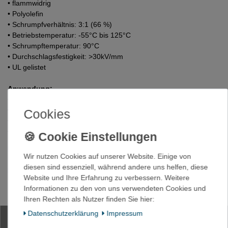
• flammwidrig
• Polyolefin
• Schrumpfverhältnis: 3:1 (66 %)
• Betriebstemperatur: -55°C bis 125°C
• Schrumpftemperatur: 90°C
• Durchschlagsfestigkeit: >30kV/mm
• UL gelistet
Anwendung:
• Isolierung
• Bündelung von Kabeln
Cookies
• Mechanischer Schutz in der Elektro- und Autoindustrie
• Bei Bedarf an hoher Ausdehnung
Liefermaß:
Rolle à 150 m
Wir nutzen Cookies auf unserer Website. Einige von
diesen sind essenziell, während andere uns helfen, diese
Lieferbare Farben:
schwarz
Website und Ihre Erfahrung zu verbessern. Weitere
Informationen zu den von uns verwendeten Cookies und
Ihren Rechten als Nutzer finden Sie hier:
150m Schrumpfschlauch 3mm
Daten­schutz­erklärung
Impressum
schwarz 125°C (3:1) UL