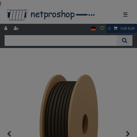
}
☰
0
0,00 EUR